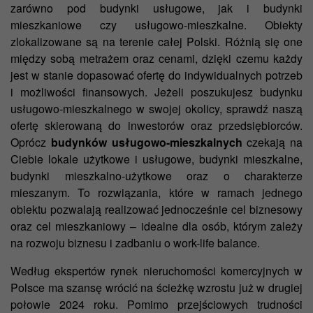
zarówno
pod budynki usługowe
, jak i
budynki
mieszkaniowe
czy usługowo-mieszkalne. Obiekty
zlokalizowane są na terenie całej Polski. Różnią się one
między sobą metrażem oraz cenami, dzięki czemu każdy
jest w stanie dopasować ofertę do indywidualnych potrzeb
i możliwości finansowych. Jeżeli poszukujesz budynku
usługowo-mieszkalnego w swojej okolicy, sprawdź naszą
ofertę skierowaną do inwestorów oraz przedsiębiorców.
Oprócz
budynków usługowo-mieszkalnych
czekają na
Ciebie lokale użytkowe i usługowe, budynki mieszkalne,
budynki mieszkalno-użytkowe oraz o charakterze
mieszanym. To rozwiązania, które w ramach jednego
obiektu pozwalają realizować jednocześnie cel biznesowy
oraz cel mieszkaniowy – idealne dla osób, którym zależy
na rozwoju biznesu i zadbaniu o work-life balance.
Według ekspertów rynek nieruchomości komercyjnych w
Polsce ma szansę wrócić na ścieżkę wzrostu już w drugiej
połowie 2024 roku. Pomimo przejściowych trudności