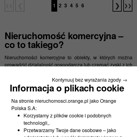
1
2
3
4
5
6
Nieruchomość komercyjna –
co to takiego?
Nieruchomości komercyjne to obiekty, w których można
prowadzić działalność gospodarczą lub czerpać zyski z ich
wynajmu. Zalicza się do nich biura, magazyny, galerie,
pasaże handlowe itp. Nieruchomości komercyjne należą
Kontynuuj bez wyrażania zgody →
Informacja o plikach cookie
do najczęściej sprzedawanych, zaraz po budynkach
mieszkalnych.
Na stronie nieruchomosci.orange.pl jako Orange
Polska S.A:
Budynek usługowo-
Korzystamy z plików cookie i podobnych
mieszkalny – definicja
technologii,.
Przetwarzamy Twoje dane osobowe – jako
Budynki usługowo-mieszkalne
to nieruchomości, które