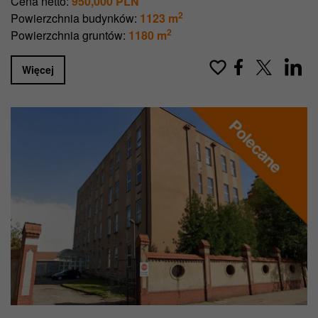
Cena netto:
950,000 PLN
2
Powierzchnia budynków:
1123 m
2
Powierzchnia gruntów:
1180 m
Więcej