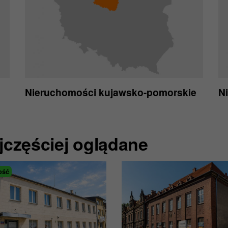
Nieruchomości kujawsko-pomorskie
N
jczęściej oglądane
ość
ość