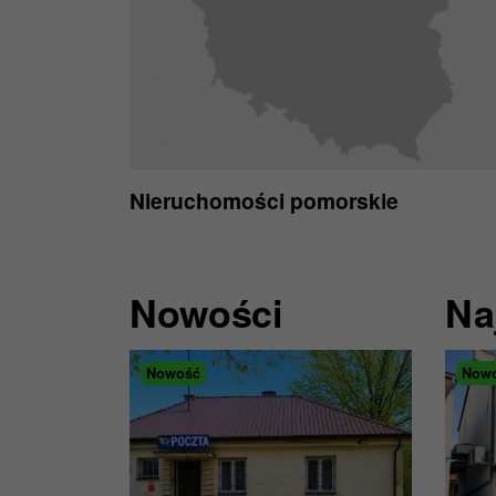
Nieruchomości pomorskie
Nowości
Na
Nowość
Now
Now