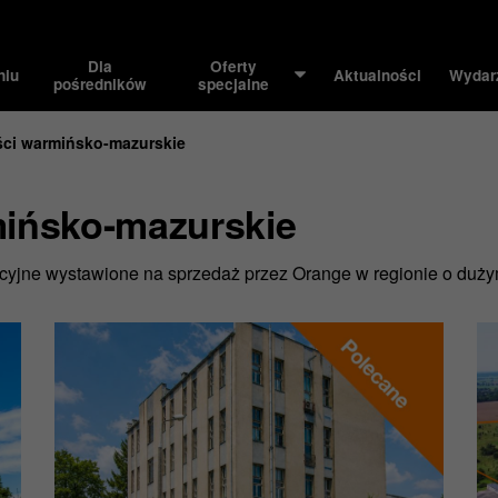
Dla
Oferty
niu
Aktualności
Wydar
pośredników
specjalne
ci warmińsko-mazurskie
ińsko-mazurskie
ercyjne wystawione na sprzedaż przez Orange w regionie o duż