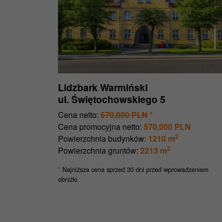
Lidzbark Warmiński
ul. Świętochowskiego 5
Cena netto:
670,000 PLN
*
Cena promocyjna netto:
570,000 PLN
2
Powierzchnia budynków:
1210 m
2
Powierzchnia gruntów:
2213 m
Najniższa cena sprzed 30 dni przed wprowadzeniem
*
obniżki.