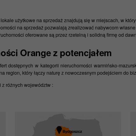
i lokale użytkowe na sprzedaż znajdują się w miejscach, w któr
homości na sprzedaż pozwalają zrealizować nabywcom własne pr
ruchomości oferowane są przez rzetelną i solidną firmę od da
ości Orange z potencjałem
fert dostępnych w kategorii nieruchomości warmińsko-mazurski
 na region, który łączy naturę z nowoczesnym podejściem do bi
i z różnych województw :