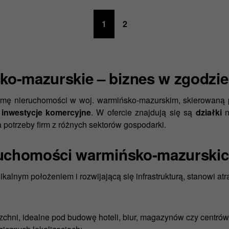
1
2
o-mazurskie – biznes w zgodzie 
amę nieruchomości w woj. warmińsko-mazurskim, skierowaną
d inwestycje komercyjne
. W ofercie znajdują się są
działki
n
a potrzeby firm z różnych sektorów gospodarki.
eruchomości warmińsko-mazurski
lnym położeniem i rozwijającą się infrastrukturą, stanowi atr
zchni, idealne pod budowę hoteli, biur, magazynów czy centró