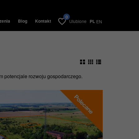
0
zenia
Blog
Kontakt
Ulubione
PL
EN
ym potencjale rozwoju gospodarczego.