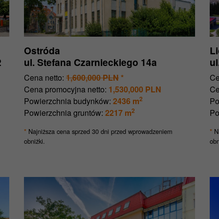
Ostróda
L
2
ul. Stefana Czarnieckiego 14a
u
Cena netto:
1,600,000 PLN
*
Ce
Cena promocyjna netto:
1,530,000 PLN
Ce
2
Powierzchnia budynków:
2436 m
Po
2
Powierzchnia gruntów:
2217 m
Po
Najniższa cena sprzed 30 dni przed wprowadzeniem
Na
*
*
obniżki.
obn