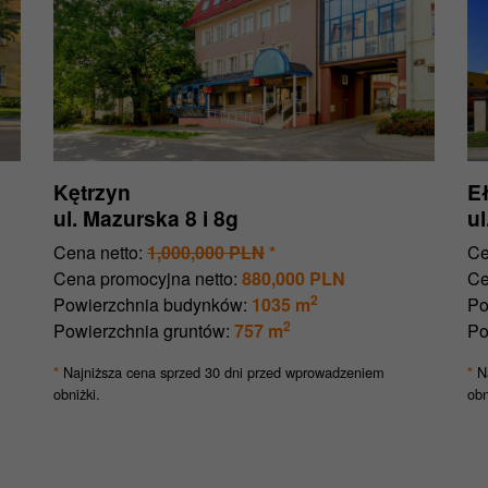
Kętrzyn
E
ul. Mazurska 8 i 8g
u
Cena netto:
1,000,000 PLN
*
Ce
Cena promocyjna netto:
880,000 PLN
Ce
2
Powierzchnia budynków:
1035 m
Po
2
Powierzchnia gruntów:
757 m
Po
Najniższa cena sprzed 30 dni przed wprowadzeniem
Na
*
*
obniżki.
obn