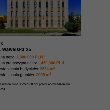
łk
l. Wawelska 25
na netto:
2,800,000 PLN
*
na promocyjna netto:
1,450,000 PLN
2
wierzchnia budynków:
2564 m
2
wierzchnia gruntów:
2005 m
jniższa cena sprzed 30 dni przed wprowadzeniem
iżki.