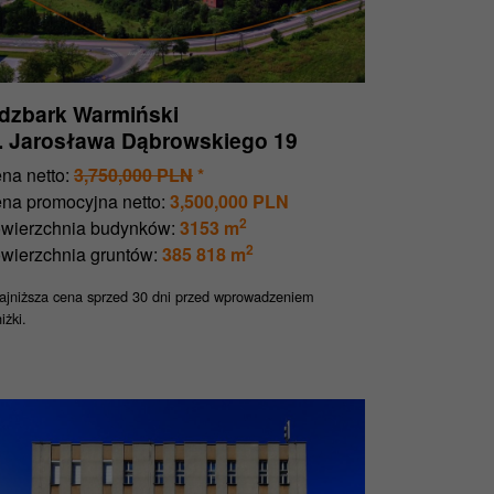
idzbark Warmiński
l. Jarosława Dąbrowskiego 19
na netto:
3,750,000 PLN
*
na promocyjna netto:
3,500,000 PLN
2
wierzchnia budynków:
3153 m
2
wierzchnia gruntów:
385 818 m
jniższa cena sprzed 30 dni przed wprowadzeniem
iżki.