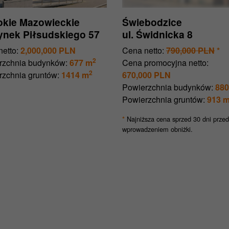
kie Mazowieckie
Świebodzice
Rynek Piłsudskiego 57
ul. Świdnicka 8
etto:
2,000,000 PLN
Cena netto:
790,000 PLN
*
2
rzchnia budynków:
677 m
Cena promocyjna netto:
2
rzchnia gruntów:
1414 m
670,000 PLN
Powierzchnia budynków:
880
Powierzchnia gruntów:
913 
Najniższa cena sprzed 30 dni przed
*
wprowadzeniem obniżki.