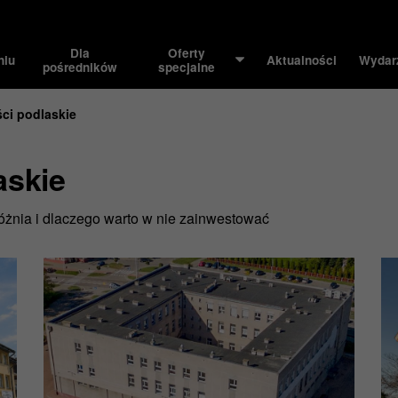
Dla
Oferty
niu
Aktualności
Wydar
pośredników
specjalne
ci podlaskie
askie
óżnia i dlaczego warto w nie zainwestować