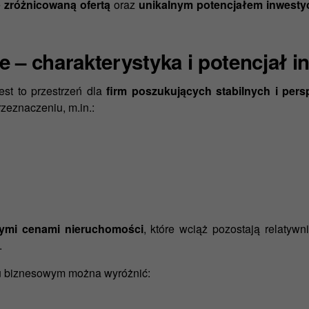
ę
zróżnicowaną ofertą
oraz
unikalnym potencjałem inwesty
 – charakterystyka i potencjał i
st to przestrzeń dla
firm poszukujących stabilnych i persp
zeznaczeniu, m.in.:
ymi cenami nieruchomości
, które wciąż pozostają relatyw
.
iu biznesowym można wyróżnić: