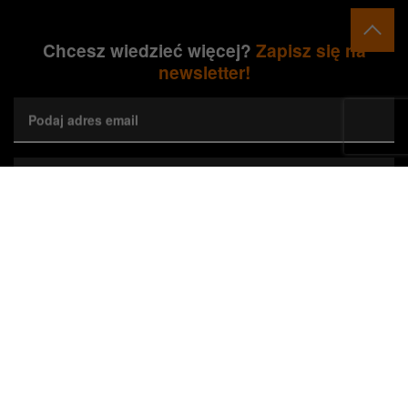
Chcesz wiedzieć więcej?
Zapisz się na
newsletter!
Podaj adres email
Wybierz preferowane województwa*
Zapisz się
Wyrażam zgodę na przetwarzanie przez Orange Polska S.A.
mojego adresu e-mail w celu marketingowym poprzez przesyłanie
newslettera dotyczącego nieruchomości Orange. Zgodę można w
każdej chwili cofnąć, co nie wpływa na zgodność z prawem
wykorzystania danych do czasu cofnięcia zgody.*
Zaznacz, jeśli jesteś Agentem Pośrednictwa