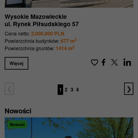
Wysokie Mazowieckie
ul. Rynek Piłsudskiego 57
Cena netto:
2,000,000 PLN
2
Powierzchnia budynków:
677 m
2
Powierzchnia gruntów:
1414 m
Więcej
1
2
3
4
Nowości
Nowość