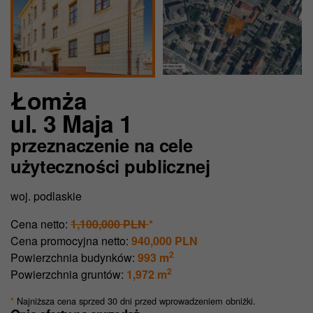
Łomża
ul. 3 Maja 1
przeznaczenie na cele
użyteczności publicznej
woj. podlaskie
Cena netto:
1,100,000 PLN
*
Cena promocyjna netto:
940,000 PLN
2
Powierzchnia budynków:
993 m
2
Powierzchnia gruntów:
1,972 m
Najniższa cena sprzed 30 dni przed wprowadzeniem obniżki.
*