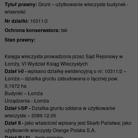
Tytuł prawny:
Grunt – użytkowanie wieczyste budynek -
własność
Nr działki:
10311/2
Ochrona konserwatora:
tak
Stan prawny:
Księga wieczysta prowadzona przez Sąd Rejonowy w
Łomży, VI Wydział Ksiąg Wieczystych
Dział I-0
-
wpisano działkę ewidencyjną o nr: 10311/2 –
Łomża – działka gruntu zabudowana o łącznej pow.
0,1972 ha
Budynki – Łomża
Urządzenia - Łomża
Dział I-SP -
Działka gruntu oddana w użytkowanie
wieczyste – 2089.12.05
Dział II -
jako właściciel wpisany jest Skarb Państwa; jako
użytkownik wieczysty Orange Polska S.A.
Dział III i IV
– brak wpisów.