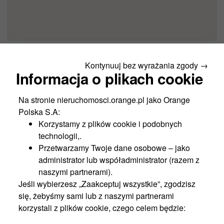
Kontynuuj bez wyrażania zgody →
Informacja o plikach cookie
Założenia sprzedaży
Na stronie nieruchomosci.orange.pl jako Orange
Warunkiem sprzedaży jest ustanowienie bezterminowo
Polska S.A:
ograniczonych praw rzeczowych dostępu do infrastruktury
Korzystamy z plików cookie i podobnych
telekomunikacyjnej pozostającej w obrębie nieruchomości:
technologii,.
2
1) w budynku na zasadzie użytkowania – 329,48 m
oraz
Przetwarzamy Twoje dane osobowe – jako
2
2
dodatkowo na elewacji 76,50 m
i dachu 2 m
również na
administrator lub współadministrator (razem z
zasadzie użytkowania,
naszymi partnerami).
2) w gruncie na zasadzie: - służebności przesyłu dla
Jeśli wybierzesz „Zaakceptuj wszystkie”, zgodzisz
2
infrastruktury teletechnicznej – 143,78 m
,
się, żebyśmy sami lub z naszymi partnerami
2
3) na gruncie 25,20 m
na zasadzie użytkowania.
korzystali z plików cookie, czego celem będzie:
Funkcjonalność portalu,