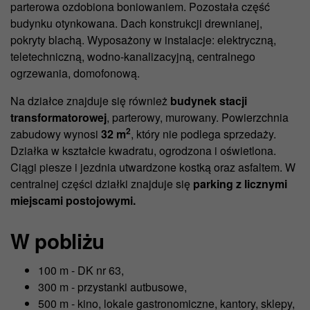
parterowa ozdobiona boniowaniem. Pozostała część
budynku otynkowana. Dach konstrukcji drewnianej,
pokryty blachą. Wyposażony w instalacje: elektryczną,
teletechniczną, wodno-kanalizacyjną, centralnego
ogrzewania, domofonową.
Na działce znajduje się również
budynek stacji
transformatorowej
, parterowy, murowany. Powierzchnia
2
zabudowy wynosi
32 m
, który nie podlega sprzedaży.
Działka w kształcie kwadratu, ogrodzona i oświetlona.
Ciągi piesze i jezdnia utwardzone kostką oraz asfaltem. W
centralnej części działki znajduje się
parking z licznymi
miejscami postojowymi.
W pobliżu
100 m - DK nr 63,
300 m - przystanki autbusowe,
500 m - kino, lokale gastronomiczne, kantory, sklepy,