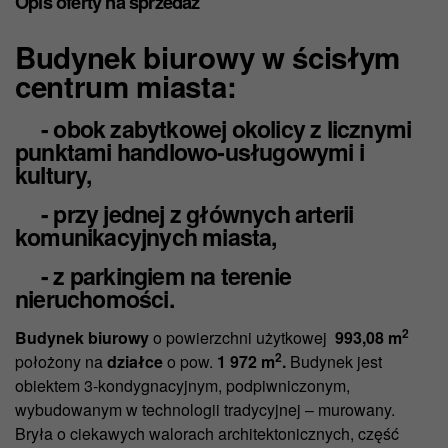
Opis oferty
na sprzedaż
Budynek biurowy w ścisłym
centrum miasta:
- obok zabytkowej okolicy z licznymi
punktami handlowo‑usługowymi i
kultury,
- przy jednej z głównych arterii
komunikacyjnych miasta,
- z parkingiem na terenie
nieruchomości.
2
Budynek biurowy
o powierzchni użytkowej
993,08 m
2
położony na
działce
o pow.
1 972 m
.
Budynek jest
obiektem 3-kondygnacyjnym, podpiwniczonym,
wybudowanym w technologii tradycyjnej – murowany.
Bryła o ciekawych walorach architektonicznych, część