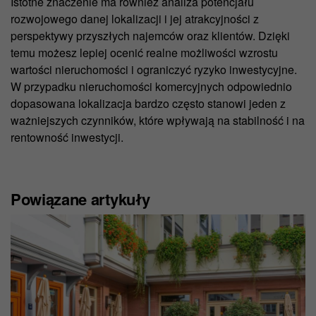
Istotne znaczenie ma również analiza potencjału
zgody korzystaliśmy z plików cookie zgodnie z
rozwojowego danej lokalizacji i jej atrakcyjności z
prawem.
perspektywy przyszłych najemców oraz klientów. Dzięki
Więcej informacji znajdziesz w naszej
Polityce
temu możesz lepiej ocenić realne możliwości wzrostu
prywatności
.
wartości nieruchomości i ograniczyć ryzyko inwestycyjne.
W przypadku nieruchomości komercyjnych odpowiednio
dopasowana lokalizacja bardzo często stanowi jeden z
ważniejszych czynników, które wpływają na stabilność i na
rentowność inwestycji.
Powiązane artykuły