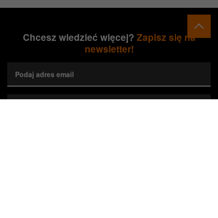
Chcesz wiedzieć więcej?
Zapisz się na
newsletter!
Podaj adres email
Wybierz preferowane województwa*
Zapisz się
Wyrażam zgodę na przetwarzanie przez Orange Polska S.A.
mojego adresu e-mail w celu marketingowym poprzez przesyłanie
newslettera dotyczącego nieruchomości Orange. Zgodę można w
każdej chwili cofnąć, co nie wpływa na zgodność z prawem
wykorzystania danych do czasu cofnięcia zgody.*
Zaznacz, jeśli jesteś Agentem Pośrednictwa