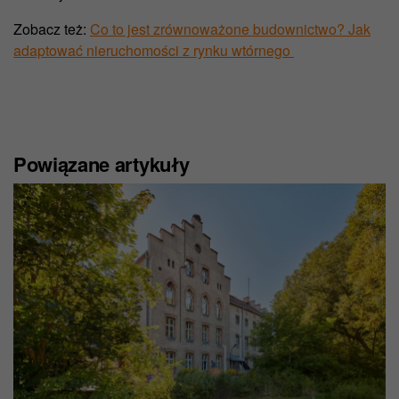
zgody korzystaliśmy z plików cookie zgodnie z
Zobacz też:
Co to jest zrównoważone budownictwo? Jak
prawem.
adaptować nieruchomości z rynku wtórnego
Więcej informacji znajdziesz w naszej
Polityce
prywatności
.
Powiązane artykuły