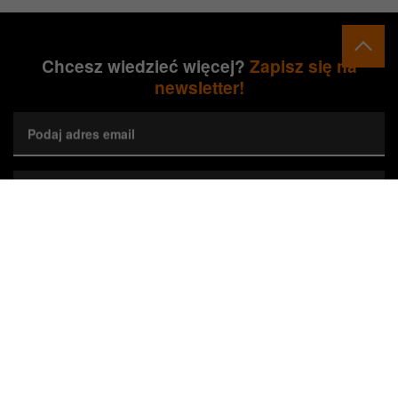
Chcesz wiedzieć więcej?
Zapisz się na
newsletter!
Podaj adres email
Wybierz preferowane województwa*
Zapisz się
Wyrażam zgodę na przetwarzanie przez Orange Polska S.A.
mojego adresu e-mail w celu marketingowym poprzez przesyłanie
newslettera dotyczącego nieruchomości Orange. Zgodę można w
każdej chwili cofnąć, co nie wpływa na zgodność z prawem
wykorzystania danych do czasu cofnięcia zgody.*
Zaznacz, jeśli jesteś Agentem Pośrednictwa