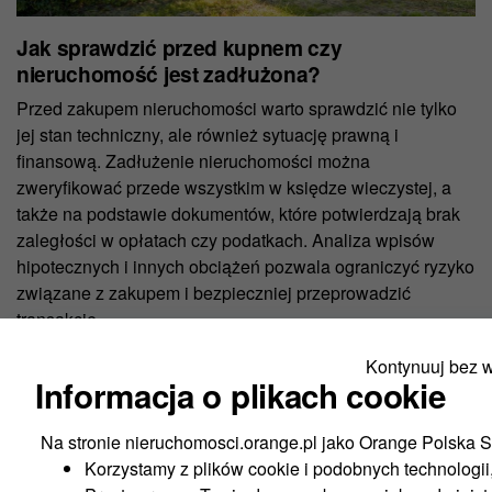
Jak sprawdzić przed kupnem czy
nieruchomość jest zadłużona?
Przed zakupem nieruchomości warto sprawdzić nie tylko
jej stan techniczny, ale również sytuację prawną i
finansową. Zadłużenie nieruchomości można
zweryfikować przede wszystkim w księdze wieczystej, a
także na podstawie dokumentów, które potwierdzają brak
zaległości w opłatach czy podatkach. Analiza wpisów
hipotecznych i innych obciążeń pozwala ograniczyć ryzyko
związane z zakupem i bezpieczniej przeprowadzić
transakcję.
Kontynuuj bez 
Czytaj więcej
Informacja o plikach cookie
Na stronie nieruchomosci.orange.pl jako Orange Polska S
1
2
3
4
Korzystamy z plików cookie i podobnych technologii,