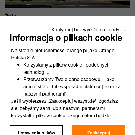
Żnin
ul. Mickiewicza 5
Kontynuuj bez wyrażania zgody →
2
Powierzchnia wynajmu:
850 m
Informacja o plikach cookie
2
Proponowana cena netto za m
:
30 PLN
Na stronie nieruchomosci.orange.pl jako Orange
Więcej
Polska S.A:
Korzystamy z plików cookie i podobnych
technologii,.
Przetwarzamy Twoje dane osobowe – jako
administrator lub współadministrator (razem z
naszymi partnerami).
Jeśli wybierzesz „Zaakceptuj wszystkie”, zgodzisz
się, żebyśmy sami lub z naszymi partnerami
korzystali z plików cookie, czego celem będzie:
Funkcjonalność portalu,
Analityka,
Ustawienia plików
Zaakceptuj