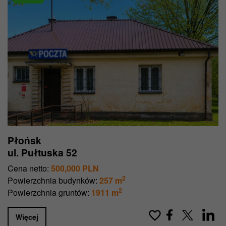
Płońsk
ul. Pułtuska 52
Cena netto:
500,000 PLN
2
Powierzchnia budynków:
257 m
2
Powierzchnia gruntów:
1911 m
Więcej