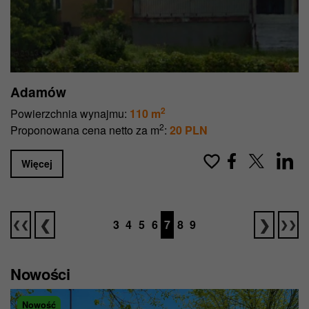
Adamów
2
Powierzchnia wynajmu:
110 m
2
Proponowana cena netto za m
:
20 PLN
Więcej
3
4
5
6
7
8
9
Nowości
Nowość