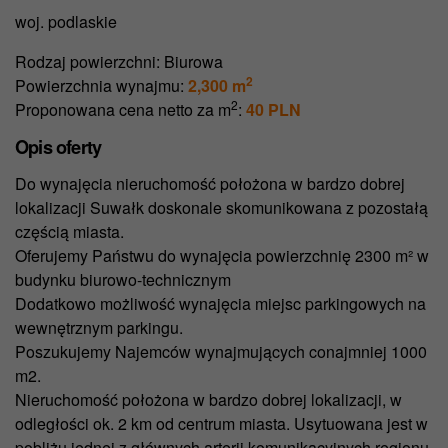
woj. podlaskie
Rodzaj powierzchni:
Biurowa
2
Powierzchnia wynajmu:
2,300 m
2
Proponowana cena netto za m
:
40 PLN
Opis oferty
Do wynajęcia nieruchomość położona w bardzo dobrej
lokalizacji Suwałk doskonale skomunikowana z pozostałą
częścią miasta.
Oferujemy Państwu do wynajęcia powierzchnię 2300 m² w
budynku biurowo-technicznym
Dodatkowo możliwość wynajęcia miejsc parkingowych na
wewnętrznym parkingu.
Poszukujemy Najemców wynajmujących conajmniej 1000
m2.
Nieruchomość położona w bardzo dobrej lokalizacji, w
odległości ok. 2 km od centrum miasta. Usytuowana jest w
pobliżu jednej z głównych arterii komunikacyjnych regionu,