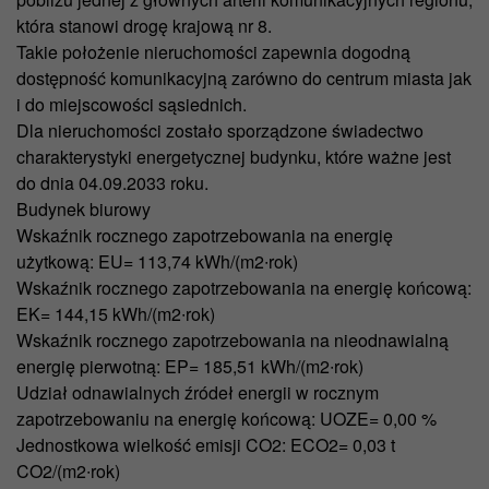
która stanowi drogę krajową nr 8.
Takie położenie nieruchomości zapewnia dogodną
dostępność komunikacyjną zarówno do centrum miasta jak
i do miejscowości sąsiednich.
Dla nieruchomości zostało sporządzone świadectwo
charakterystyki energetycznej budynku, które ważne jest
do dnia 04.09.2033 roku.
Budynek biurowy
Wskaźnik rocznego zapotrzebowania na energię
użytkową: EU= 113,74 kWh/(m2∙rok)
Wskaźnik rocznego zapotrzebowania na energię końcową:
EK= 144,15 kWh/(m2∙rok)
Wskaźnik rocznego zapotrzebowania na nieodnawialną
energię pierwotną: EP= 185,51 kWh/(m2∙rok)
Udział odnawialnych źródeł energii w rocznym
zapotrzebowaniu na energię końcową: UOZE= 0,00 %
Jednostkowa wielkość emisji CO2: ECO2= 0,03 t
CO2/(m2∙rok)