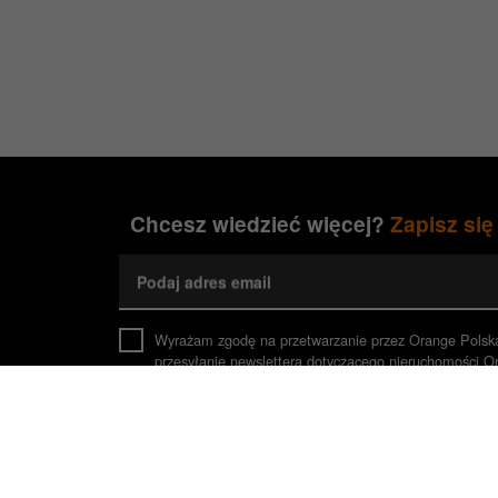
Chcesz wiedzieć więcej?
Zapisz się
Podaj adres email
Wyrażam zgodę na przetwarzanie przez Orange Polsk
przesyłanie newslettera dotyczącego nieruchomości O
z prawem wykorzystania danych do czasu cofnięcia zg
Zaznacz, jeśli jesteś Agentem Pośrednictwa
*Pola wymagane
O tym, jak wykorzystujemy (Orange Polska S.A., adm