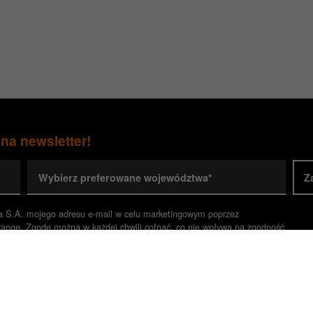
 na newsletter!
Wybierz preferowane województwa*
Z
a S.A. mojego adresu e-mail w celu marketingowym poprzez
range. Zgodę można w każdej chwili cofnąć, co nie wpływa na zgodność
ody.*
inistrator danych) Twoje dane czytaj więcej w
informacji o przetwarz