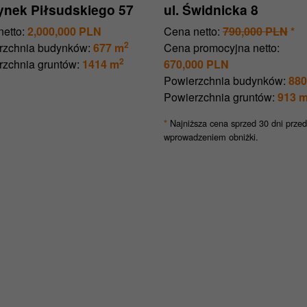
Rynek Piłsudskiego 57
ul. Świdnicka 8
etto:
2,000,000 PLN
Cena netto:
790,000 PLN
*
2
rzchnia budynków:
677 m
Cena promocyjna netto:
2
rzchnia gruntów:
1414 m
670,000 PLN
Powierzchnia budynków:
880
Powierzchnia gruntów:
913 
Najniższa cena sprzed 30 dni przed
*
wprowadzeniem obniżki.