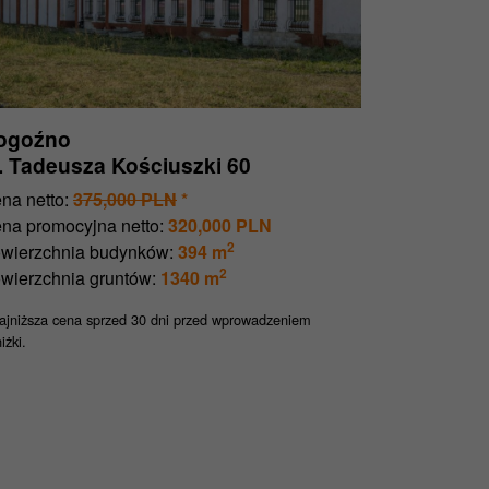
ogoźno
l. Tadeusza Kościuszki 60
na netto:
375,000 PLN
*
na promocyjna netto:
320,000 PLN
2
wierzchnia budynków:
394 m
2
wierzchnia gruntów:
1340 m
jniższa cena sprzed 30 dni przed wprowadzeniem
iżki.