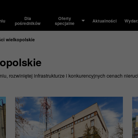
Dla
Oferty
niu
Aktualności
Wydar
pośredników
specjalne
ci wielkopolskie
opolskie
niu, rozwiniętej infrastrukturze i konkurencyjnych cenach nier