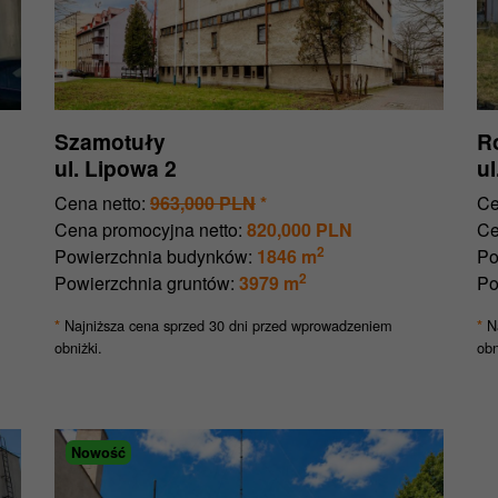
Szamotuły
R
ul. Lipowa 2
u
Cena netto:
963,000 PLN
*
Ce
Cena promocyjna netto:
820,000 PLN
Ce
2
Powierzchnia budynków:
1846 m
Po
2
Powierzchnia gruntów:
3979 m
Po
Najniższa cena sprzed 30 dni przed wprowadzeniem
Na
*
*
obniżki.
obn
Nowość