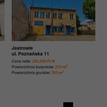
Jastrowie
ul. Poznańska 11
Cena netto:
250,000 PLN
2
Powierzchnia budynków:
210 m
2
Powierzchnia gruntów:
763 m