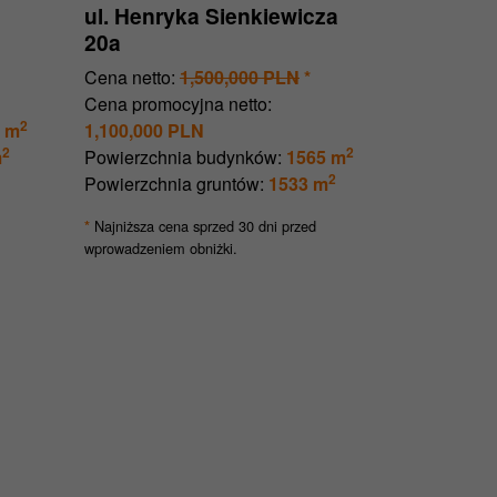
ul. Henryka Sienkiewicza
20a
Cena netto:
1,500,000 PLN
*
Cena promocyjna netto:
2
 m
1,100,000 PLN
2
2
m
Powierzchnia budynków:
1565 m
2
Powierzchnia gruntów:
1533 m
Najniższa cena sprzed 30 dni przed
*
wprowadzeniem obniżki.