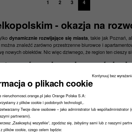
1
2
3
4
lkopolskim - okazja na rozw
tylko
dynamicznie rozwijające się miasta
, takie jak Poznań, 
 można znaleźć zarówno przestrzenne biurowce i apartamentow
wę nowych obiektów. Nic więc dziwnego, że region ten cieszy 
stować w nieruchomości wie
Kontynuuj bez wyrażan
e, stabilnym rynku pracy oraz dużym potencjale rozwoj
rmacja o plikach cookie
mieszkaniowe, jak i komercyjne – stale rośnie.
e nieruchomosci.orange.pl jako Orange Polska S.A:
Poznań, Kalisz, Leszno czy Gniezno
przyciągają inwestorów
dz
rzystamy z plików cookie i podobnych technologii,.
 siły roboczej.
Niezależnie od tego, czy interesuje Cię lokali
zetwarzamy Twoje dane osobowe – jako administrator lub współadministrator (
dopasowane do Twoich potrzeb
.
szymi partnerami).
– jakie nieruchomości znajd
ierzesz „Zaakceptuj wszystkie”, zgodzisz się, żebyśmy sami lub z naszymi part
i z plików cookie, czego celem będzie: