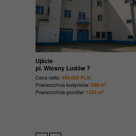
Ujście
pl. Wiosny Ludów 7
Cena netto:
489,000 PLN
2
Powierzchnia budynków:
398 m
2
Powierzchnia gruntów:
1525 m