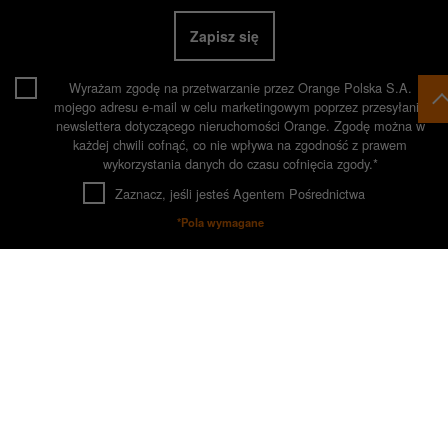
Zapisz się
Wyrażam zgodę na przetwarzanie przez Orange Polska S.A.
mojego adresu e-mail w celu marketingowym poprzez przesyłanie
newslettera dotyczącego nieruchomości Orange. Zgodę można w
każdej chwili cofnąć, co nie wpływa na zgodność z prawem
wykorzystania danych do czasu cofnięcia zgody.*
Zaznacz, jeśli jesteś Agentem Pośrednictwa
*Pola wymagane
O tym, jak wykorzystujemy (Orange Polska S.A., administrator
danych) Twoje dane czytaj więcej w
informacji o przetwarzaniu
danych osobowych.