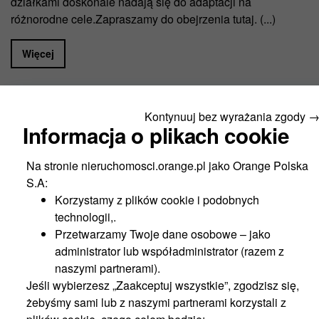
działkami doskonale nadają się do adaptacji na
różnorodne cele.Zapraszamy do obejrzenia tutaj. (...)
Więcej
Kontynuuj bez wyrażania zgody 
4
5
6
7
8
9
10
Informacja o plikach cookie
Nowości
Na stronie nieruchomosci.orange.pl jako Orange Polska
S.A:
Korzystamy z plików cookie i podobnych
Nowość
technologii,.
Przetwarzamy Twoje dane osobowe – jako
administrator lub współadministrator (razem z
naszymi partnerami).
Jeśli wybierzesz „Zaakceptuj wszystkie”, zgodzisz się,
żebyśmy sami lub z naszymi partnerami korzystali z