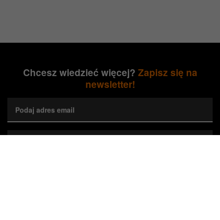
Chcesz wiedzieć więcej?
Zapisz się na
newsletter!
Podaj adres email
Wybierz preferowane województwa*
Zapisz się
Wyrażam zgodę na przetwarzanie przez Orange Polska S.A.
mojego adresu e-mail w celu marketingowym poprzez przesyłanie
newslettera dotyczącego nieruchomości Orange. Zgodę można w