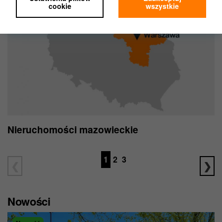
Marketing,
cookie
wszystkie
Personalizacja.
Jeśli wybierzesz „Ustawienia plików cookie”,
możesz wybrać, z którego rodzaju plików będziemy
mogli korzystać.
Zgodę na pliki cookies możesz zawsze wycofać w
ustawieniach Twojej przeglądarki.
Nie wpłynie to na ocenę, czy przed wycofaniem
zgody korzystaliśmy z plików cookie zgodnie z
prawem.
Więcej informacji znajdziesz w naszej
Polityce
Nieruchomości mazowieckie
prywatności
.
1
2
3
Nowości