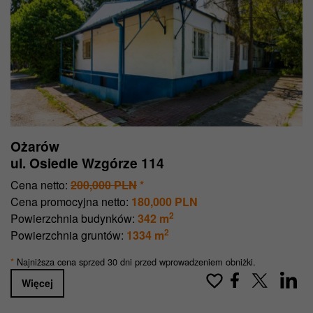
Ożarów
ul. Osiedle Wzgórze 114
Cena netto:
200,000 PLN
*
Cena promocyjna netto:
180,000 PLN
2
Powierzchnia budynków:
342 m
2
Powierzchnia gruntów:
1334 m
Najniższa cena sprzed 30 dni przed wprowadzeniem obniżki.
*
Więcej