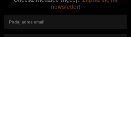
newsletter!
Podaj adres email
Wybierz preferowane województwa*
Zapisz się
Wyrażam zgodę na przetwarzanie przez Orange Polska S.A.
mojego adresu e-mail w celu marketingowym poprzez przesyłanie
newslettera dotyczącego nieruchomości Orange. Zgodę można w
każdej chwili cofnąć, co nie wpływa na zgodność z prawem
wykorzystania danych do czasu cofnięcia zgody.*
Zaznacz, jeśli jesteś Agentem Pośrednictwa
*Pola wymagane
O tym, jak wykorzystujemy (Orange Polska S.A., administrator