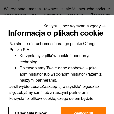
W regionie można również znaleźć nieruchomości z
potencjałem na inwestycję hotelową. Zabudowa
mieszkaniowa z możliwością przekształcenia na obiekty
Kontynuuj bez wyrażania zgody →
hotelowe lub pensjonaty jest szczególnie atrakcyjna w
Informacja o plikach cookie
kontekście rozwoju turystyki i rekreacji w regionie. Takie
inwestycje mogą przynosić
wysokie zyski,
zwłaszcza
w
Na stronie nieruchomosci.orange.pl jako Orange
popularnych miejscach turystycznych i w pobliżu
Polska S.A:
atrakcji regionu.
Korzystamy z plików cookie i podobnych
Sprawdź ofertę naszych nieruchomości inwestycyjnych
technologii,.
także z innych województw. Na stronie Orange
Przetwarzamy Twoje dane osobowe – jako
nieruchomości najdziesz m.in.
nieruchomości lubelskie
,
administrator lub współadministrator (razem z
nieruchomości dolnośląskie
i
nieruchomości mazowieckie
.
naszymi partnerami).
Jeśli wybierzesz „Zaakceptuj wszystkie”, zgodzisz
się, żebyśmy sami lub z naszymi partnerami
Kategorie powiązane
korzystali z plików cookie, czego celem będzie:
Funkcjonalność portalu,
Analityka,
Ustawienia plików
Zaakceptuj