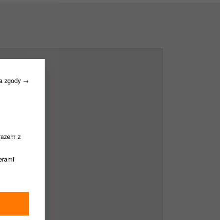
ia zgody →
razem z
nerami