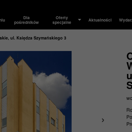
Dla
Oferty
niu
Aktualności
Wydar
pośredników
specjalne
skie, ul. Księdza Szymańskiego 3
O
W
u
S
wo
Ro
Po
Pr