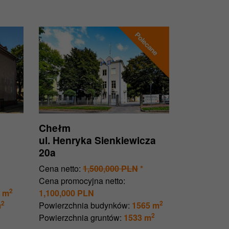
Chełm
ul. Henryka Sienkiewicza
20a
Cena netto:
1,500,000 PLN
*
Cena promocyjna netto:
2
 m
1,100,000 PLN
2
2
m
Powierzchnia budynków:
1565 m
2
Powierzchnia gruntów:
1533 m