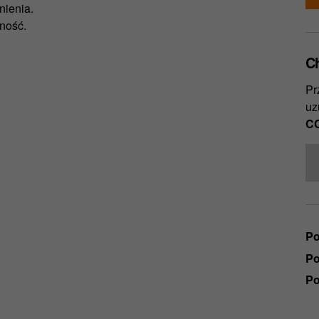
nienia.
zność.
C
Pr
uz
CC
Po
Po
Po