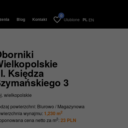
0
zenia
Blog
Kontakt
Ulubione
PL
EN
borniki
ielkopolskie
l. Księdza
zymańskiego 3
j. wielkopolskie
dzaj powierzchni:
Biurowo / Magazynowa
2
wierzchnia wynajmu:
1,230 m
2
oponowana cena netto za m
:
23 PLN