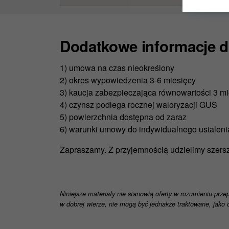
Jeśli wyb
mogli kor
Zgodę na 
Dodatkowe informacje do
Nie wpłyn
prawem.
Więcej in
1) umowa na czas nieokreślony
2) okres wypowiedzenia 3-6 miesięcy
3) kaucja zabezpieczająca równowartości 3 m
4) czynsz podlega rocznej waloryzacji GUS
5) powierzchnia dostępna od zaraz
6) warunki umowy do indywidualnego ustalen
Zapraszamy. Z przyjemnością udzielimy szersz
Niniejsze materiały nie stanowią oferty w rozumieniu prze
w dobrej wierze, nie mogą być jednakże traktowane, jako o