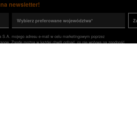
 na newsletter!
Wybierz preferowane województwa*
Z
a S.A. mojego adresu e-mail w celu marketingowym poprzez
range. Zgodę można w każdej chwili cofnąć, co nie wpływa na zgodność
ody.*
inistrator danych) Twoje dane czytaj więcej w
informacji o przetwarz
aż Nieruchomości