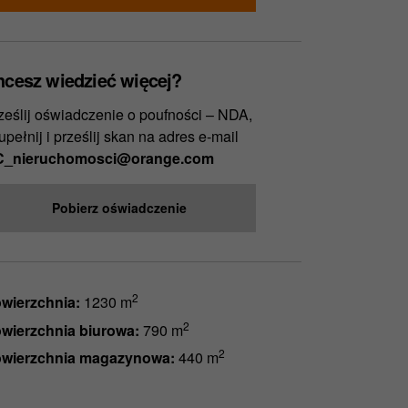
hcesz wiedzieć więcej?
ześlij oświadczenie o poufności – NDA,
upełnij i prześlij skan na adres e-mail
_nieruchomosci@orange.com
Pobierz oświadczenie
2
wierzchnia:
1230 m
2
wierzchnia biurowa:
790 m
2
wierzchnia magazynowa:
440 m