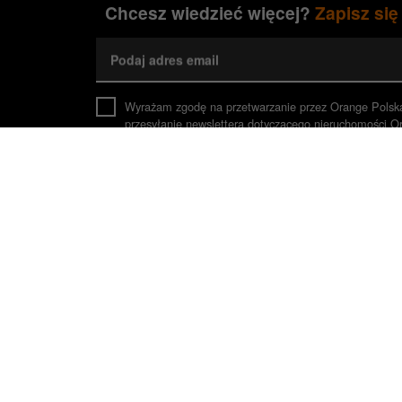
Chcesz wiedzieć więcej?
Zapisz się
Podaj adres email
Wyrażam zgodę na przetwarzanie przez Orange Polsk
przesyłanie newslettera dotyczącego nieruchomości O
z prawem wykorzystania danych do czasu cofnięcia zg
Zaznacz, jeśli jesteś Agentem Pośrednictwa
*Pola wymagane
O tym, jak wykorzystujemy (Orange Polska S.A., adm
Orange Polska Spółka Akcyjna
Sprzed