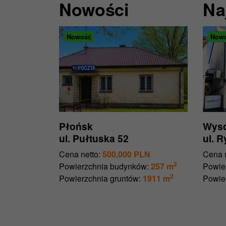
Nowości
Na
Nowość
Now
Płońsk
Wyso
ul. Pułtuska 52
ul. 
Cena netto:
500,000 PLN
Cena n
2
Powierzchnia budynków:
257 m
Powie
2
Powierzchnia gruntów:
1911 m
Powie