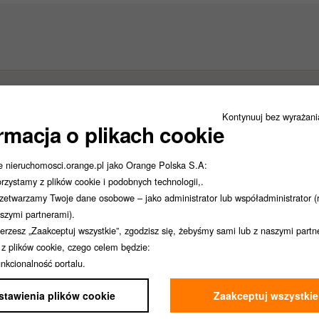
Kontynuuj bez wyrażan
rmacja o plikach cookie
e nieruchomosci.orange.pl jako Orange Polska S.A:
rzystamy z plików cookie i podobnych technologii,.
zetwarzamy Twoje dane osobowe – jako administrator lub współadministrator (
szymi partnerami).
ierzesz „Zaakceptuj wszystkie”, zgodzisz się, żebyśmy sami lub z naszymi part
i z plików cookie, czego celem będzie:
nkcjonalność portalu,
alityka,
stawienia plików cookie
Zaakceptuj wszystkie
rketing,
rsonalizacja.