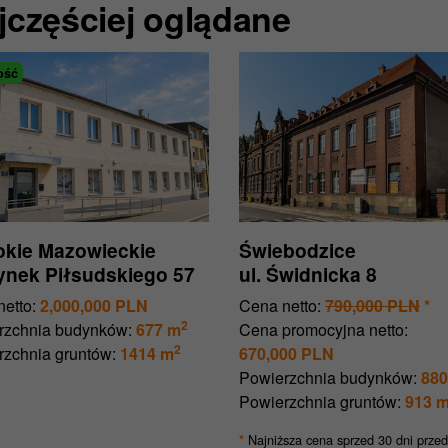
jczęściej oglądane
ość
kie Mazowieckie
Świebodzice
Rynek Piłsudskiego 57
ul. Świdnicka 8
etto:
2,000,000 PLN
Cena netto:
790,000 PLN
*
2
rzchnia budynków:
677 m
Cena promocyjna netto:
2
rzchnia gruntów:
1414 m
670,000 PLN
Powierzchnia budynków:
880
Powierzchnia gruntów:
913 
Najniższa cena sprzed 30 dni przed
*