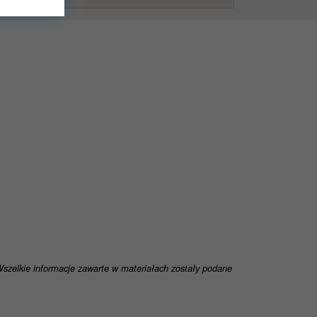
ędziemy
dnie z
 Wszelkie informacje zawarte w materiałach zostały podane