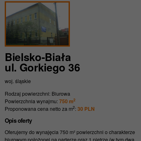
Bielsko-Biała
ul. Gorkiego 36
woj. śląskie
Rodzaj powierzchni:
Biurowa
2
Powierzchnia wynajmu:
750 m
2
Proponowana cena netto za m
:
30 PLN
Opis oferty
Oferujemy do wynajęcia 750 m² powierzchni o charakterze
biurowym położonej na parterze oraz 1 piętrze (w tym dwa