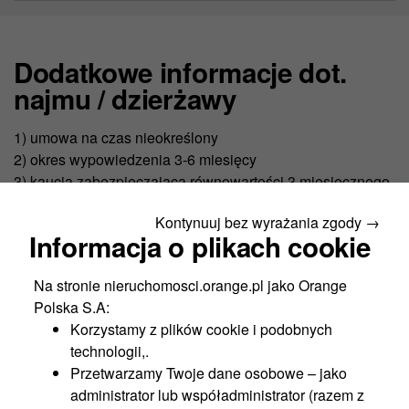
Dodatkowe informacje dot.
najmu / dzierżawy
1) umowa na czas nieokreślony
2) okres wypowiedzenia 3-6 miesięcy
3) kaucja zabezpieczająca równowartości 3 miesięcznego
czynszu brutto
Kontynuuj bez wyrażania zgody →
4) czynsz podlega rocznej waloryzacji GUS
Informacja o plikach cookie
5) powierzchnia dostępna od zaraz
6) warunki umowy do indywidualnego ustalenia
Na stronie nieruchomosci.orange.pl jako Orange
Zapraszamy. Z przyjemnością udzielimy szerszych
Polska S.A:
informacji.
Korzystamy z plików cookie i podobnych
technologii,.
Przetwarzamy Twoje dane osobowe – jako
administrator lub współadministrator (razem z
Niniejsze materiały nie stanowią oferty w rozumieniu przepisów Kodeksu