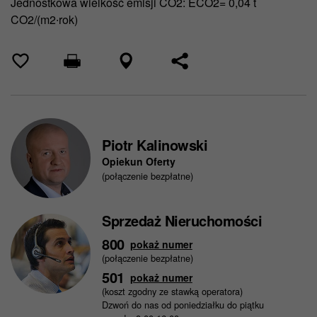
Jednostkowa wielkość emisji CO2: ECO2= 0,04 t
CO2/(m2∙rok)
Piotr Kalinowski
Opiekun Oferty
(połączenie bezpłatne)
Sprzedaż Nieruchomości
800
pokaż numer
(połączenie bezpłatne)
501
pokaż numer
(koszt zgodny ze stawką operatora)
Dzwoń do nas od poniedziałku do piątku