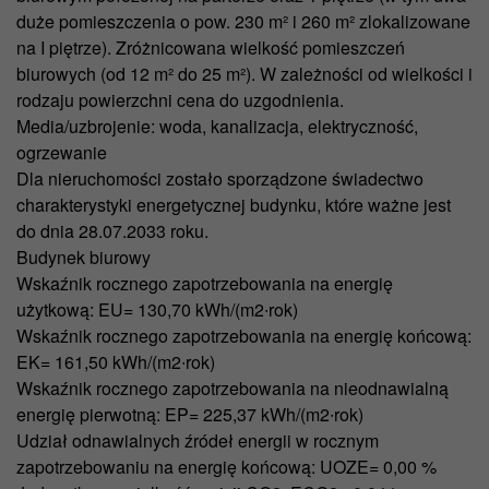
duże pomieszczenia o pow. 230 m² i 260 m² zlokalizowane
na I piętrze). Zróżnicowana wielkość pomieszczeń
biurowych (od 12 m² do 25 m²). W zależności od wielkości i
rodzaju powierzchni cena do uzgodnienia.
Media/uzbrojenie: woda, kanalizacja, elektryczność,
ogrzewanie
Dla nieruchomości zostało sporządzone świadectwo
charakterystyki energetycznej budynku, które ważne jest
do dnia 28.07.2033 roku.
Budynek biurowy
Wskaźnik rocznego zapotrzebowania na energię
użytkową: EU= 130,70 kWh/(m2∙rok)
Wskaźnik rocznego zapotrzebowania na energię końcową:
EK= 161,50 kWh/(m2∙rok)
Wskaźnik rocznego zapotrzebowania na nieodnawialną
energię pierwotną: EP= 225,37 kWh/(m2∙rok)
Udział odnawialnych źródeł energii w rocznym
zapotrzebowaniu na energię końcową: UOZE= 0,00 %