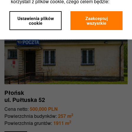
korzystali z plików cookie, czego celem będzie:
Funkcjonalność portalu,
Nowość
Analityka,
Ustawienia plików
Zaakceptuj
Marketing,
cookie
wszystkie
Personalizacja.
Jeśli wybierzesz „Ustawienia plików cookie”,
możesz wybrać, z którego rodzaju plików będziemy
mogli korzystać.
Zgodę na pliki cookies możesz zawsze wycofać w
ustawieniach Twojej przeglądarki.
Nie wpłynie to na ocenę, czy przed wycofaniem
zgody korzystaliśmy z plików cookie zgodnie z
prawem.
Płońsk
Więcej informacji znajdziesz w naszej
Polityce
ul. Pułtuska 52
prywatności
.
Cena netto:
500,000 PLN
2
Powierzchnia budynków:
257 m
2
Powierzchnia gruntów:
1911 m