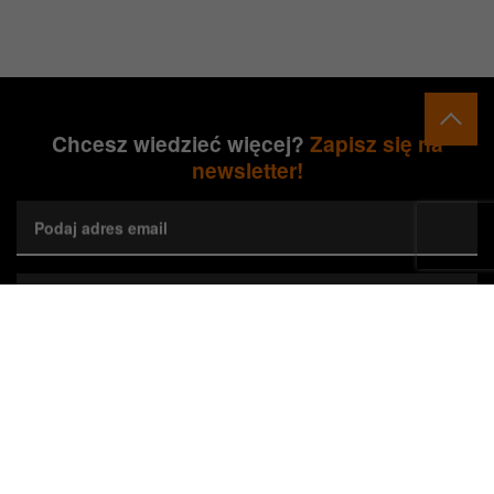
Chcesz wiedzieć więcej?
Zapisz się na
newsletter!
Podaj adres email
Wybierz preferowane województwa*
Zapisz się
Wyrażam zgodę na przetwarzanie przez Orange Polska S.A.
mojego adresu e-mail w celu marketingowym poprzez przesyłanie
newslettera dotyczącego nieruchomości Orange. Zgodę można w
każdej chwili cofnąć, co nie wpływa na zgodność z prawem