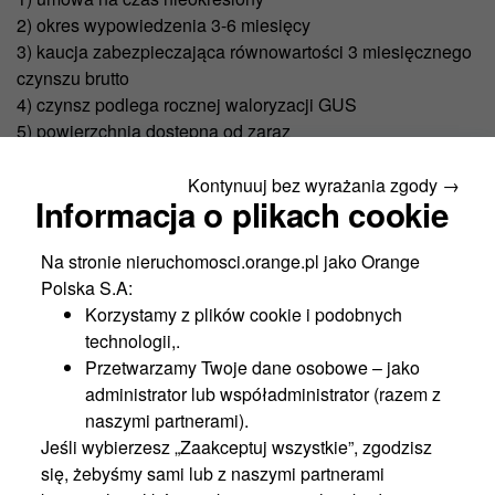
2) okres wypowiedzenia 3-6 miesięcy
3) kaucja zabezpieczająca równowartości 3 miesięcznego
czynszu brutto
4) czynsz podlega rocznej waloryzacji GUS
5) powierzchnia dostępna od zaraz
6) warunki umowy do indywidualnego ustalenia
Kontynuuj bez wyrażania zgody →
Zapraszamy. Z przyjemnością udzielimy szerszych
Informacja o plikach cookie
informacji.
Na stronie nieruchomosci.orange.pl jako Orange
Polska S.A:
Korzystamy z plików cookie i podobnych
Niniejsze materiały nie stanowią oferty w rozumieniu przepisów Kodeksu
technologii,.
Cywilnego, ani też części takiej oferty lub jakiejkolwiek umowy. Wszelkie
Przetwarzamy Twoje dane osobowe – jako
informacje zawarte w materiałach zostały podane w dobrej wierze, nie
mogą być jednakże traktowane, jako oświadczenia lub zapewnienia, co
administrator lub współadministrator (razem z
do jakichkolwiek okoliczności.
naszymi partnerami).
Jeśli wybierzesz „Zaakceptuj wszystkie”, zgodzisz
się, żebyśmy sami lub z naszymi partnerami
Nowości