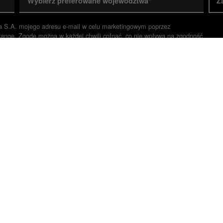
Wybierz preferowane województwa*
Z
a S.A. mojego adresu e-mail w celu marketingowym poprzez
range. Zgodę można w każdej chwili cofnąć, co nie wpływa na zgodność
ody.*
inistrator danych) Twoje dane czytaj więcej w
informacji o przetwarz
aż Nieruchomości
Sprzedaż
 pon.-pt. w godz. 8:00-16:00
Wynajem
 800 300 400