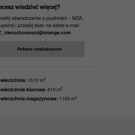
hcesz wiedzieć więcej?
ześlij oświadczenie o poufności – NDA,
upełnij i prześlij skan na adres e-mail
_nieruchomosci@orange.com
Pobierz oświadczenie
2
wierzchnia:
1510 m
2
wierzchnia biurowa:
410 m
2
wierzchnia magazynowa:
1100 m