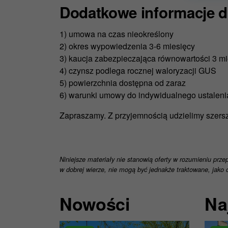
mogli kor
Dodatkowe informacje do
Zgodę na 
Nie wpłyn
1) umowa na czas nieokreślony
prawem.
2) okres wypowiedzenia 3-6 miesięcy
Więcej in
3) kaucja zabezpieczająca równowartości 3 m
4) czynsz podlega rocznej waloryzacji GUS
5) powierzchnia dostępna od zaraz
6) warunki umowy do indywidualnego ustalen
Zapraszamy. Z przyjemnością udzielimy szersz
Niniejsze materiały nie stanowią oferty w rozumieniu prze
w dobrej wierze, nie mogą być jednakże traktowane, jako o
Nowości
Na