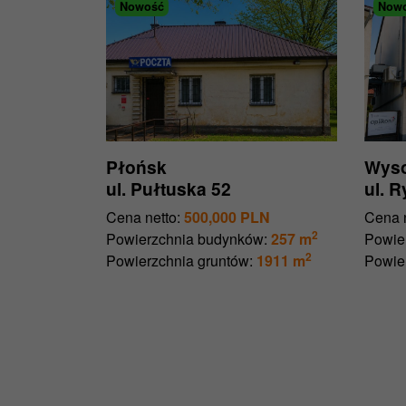
Nowość
Now
Płońsk
Wyso
ul. Pułtuska 52
ul. 
Cena netto:
500,000 PLN
Cena n
2
Powierzchnia budynków:
257 m
Powie
2
Powierzchnia gruntów:
1911 m
Powie