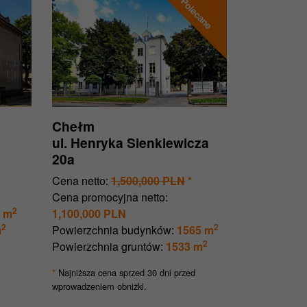
Chełm
ul. Henryka Sienkiewicza
20a
Cena netto:
1,500,000 PLN
*
Cena promocyjna netto:
2
 m
1,100,000 PLN
2
2
m
Powierzchnia budynków:
1565 m
2
Powierzchnia gruntów:
1533 m
Najniższa cena sprzed 30 dni przed
*
wprowadzeniem obniżki.