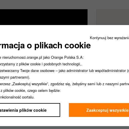
Kontynuuj bez wyrażan
rmacja o plikach cookie
e nieruchomosci.orange.pl jako Orange Polska S.A:
rzystamy z plików cookie i podobnych technologii,.
zetwarzamy Twoje dane osobowe – jako administrator lub współadministrator (
szymi partnerami).
ierzesz „Zaakceptuj wszystkie”, zgodzisz się, żebyśmy sami lub z naszymi part
i z plików cookie, czego celem będzie:
nkcjonalność portalu,
alityka,
stawienia plików cookie
Zaakceptuj wszystkie
rketing,
rsonalizacja.
ierzesz „Ustawienia plików cookie”, możesz wybrać, z którego rodzaju plików b