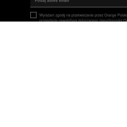
Podaj adres email
Wyrażam zgodę na przetwarzanie przez Orange Polsk
przesyłanie newslettera dotyczącego nieruchomości O
z prawem wykorzystania danych do czasu cofnięcia zg
Zaznacz, jeśli jesteś Agentem Pośrednictwa
*Pola wymagane
O tym, jak wykorzystujemy (Orange Polska S.A., adm
Orange Polska Spółka Akcyjna
Sprzed
Aleje Jerozolimskie 160
Czynne
02-326 Warszawa
tel.
+48 22 527 00 00
tel.
+48