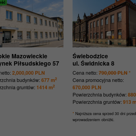
ość
kie Mazowieckie
Świebodzice
Rynek Piłsudskiego 57
ul. Świdnicka 8
etto:
2,000,000 PLN
Cena netto:
790,000 PLN
*
2
rzchnia budynków:
677 m
Cena promocyjna netto:
2
rzchnia gruntów:
1414 m
670,000 PLN
Powierzchnia budynków:
880
Powierzchnia gruntów:
913 
Najniższa cena sprzed 30 dni przed
*
wprowadzeniem obniżki.