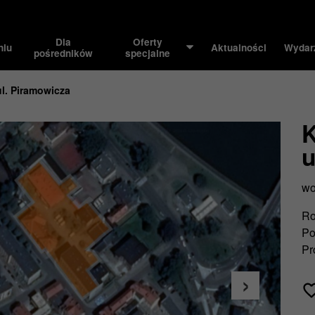
Dla
Oferty
niu
Aktualności
Wydar
pośredników
specjalne
ul. Piramowicza
K
u
wo
Ro
Po
Pr