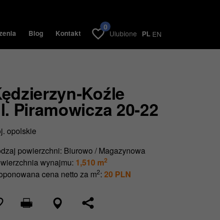
0
zenia
Blog
Kontakt
Ulubione
PL
EN
ędzierzyn-Koźle
l. Piramowicza 20-22
j. opolskie
dzaj powierzchni:
Biurowo / Magazynowa
2
wierzchnia wynajmu:
1,510 m
2
oponowana cena netto za m
:
20 PLN