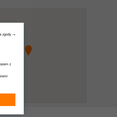
ia zgody →
razem z
nerami
ędziemy