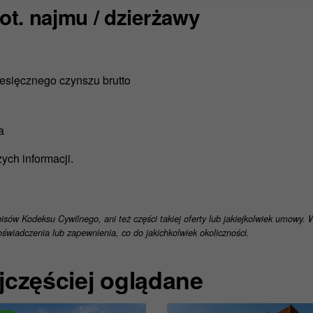
zystać.
t. najmu / dzierżawy
pliki cookies możesz zawsze wycofać w ustawieniach Twojej przeglądarki.
ie to na ocenę, czy przed wycofaniem zgody korzystaliśmy z plików cookie zgo
formacji znajdziesz w naszej
Polityce prywatności
.
iesięcznego czynszu brutto
ia
ych informacji.
pisów Kodeksu Cywilnego, ani też części takiej oferty lub jakiejkolwiek umowy.
świadczenia lub zapewnienia, co do jakichkolwiek okoliczności.
jczęściej oglądane