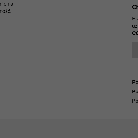
nienia.
C
zność.
Pr
uz
CC
Po
Po
Po