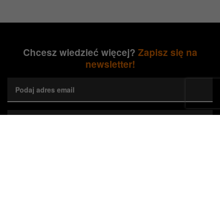
Chcesz wiedzieć więcej?
Zapisz się na
newsletter!
Podaj adres email
Wybierz preferowane województwa*
Zapisz się
Wyrażam zgodę na przetwarzanie przez Orange Polska S.A.
mojego adresu e-mail w celu marketingowym poprzez przesyłanie
newslettera dotyczącego nieruchomości Orange. Zgodę można w
każdej chwili cofnąć, co nie wpływa na zgodność z prawem
wykorzystania danych do czasu cofnięcia zgody.*