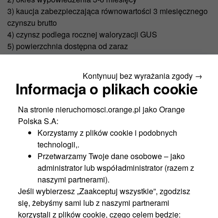
3) kaucja zabezpieczająca równowartości 3 miesięcznego
czynszu brutto
4) czynsz podlega rocznej waloryzacji GUS
5) powierzchnia dostępna od zaraz
6) warunki umowy do indywidualnego ustalenia
Kontynuuj bez wyrażania zgody →
Zapraszamy. Z przyjemnością udzielimy szerszych
Informacja o plikach cookie
informacji.
Na stronie nieruchomosci.orange.pl jako Orange
Polska S.A:
Niniejsze materiały nie stanowią oferty w rozumieniu przepisów Kodeksu
Korzystamy z plików cookie i podobnych
Cywilnego, ani też części takiej oferty lub jakiejkolwiek umowy. Wszelkie
technologii,.
informacje zawarte w materiałach zostały podane w dobrej wierze, nie
Przetwarzamy Twoje dane osobowe – jako
mogą być jednakże traktowane, jako oświadczenia lub zapewnienia, co
administrator lub współadministrator (razem z
do jakichkolwiek okoliczności.
naszymi partnerami).
Jeśli wybierzesz „Zaakceptuj wszystkie”, zgodzisz
Nowości
się, żebyśmy sami lub z naszymi partnerami
korzystali z plików cookie, czego celem będzie: