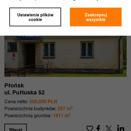
Nowość
Funkcjonalność portalu,
Analityka,
Ustawienia plików
Zaakceptuj
Marketing,
cookie
wszystkie
Personalizacja.
Jeśli wybierzesz „Ustawienia plików cookie”,
możesz wybrać, z którego rodzaju plików będziemy
mogli korzystać.
Zgodę na pliki cookies możesz zawsze wycofać w
ustawieniach Twojej przeglądarki.
Nie wpłynie to na ocenę, czy przed wycofaniem
zgody korzystaliśmy z plików cookie zgodnie z
prawem.
Płońsk
Więcej informacji znajdziesz w naszej
Polityce
ul. Pułtuska 52
prywatności
.
Cena netto:
500,000 PLN
2
Powierzchnia budynków:
257 m
2
Powierzchnia gruntów:
1911 m
Więcej