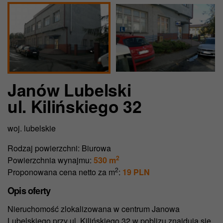
Janów Lubelski
ul. Kilińskiego 32
woj. lubelskie
Rodzaj powierzchni:
Biurowa
2
Powierzchnia wynajmu:
530 m
2
Proponowana cena netto za m
:
19 PLN
Opis oferty
Nieruchomość zlokalizowana w centrum Janowa
Lubelskiego przy ul. Kilińskiego 32 w poblizu znajdują się