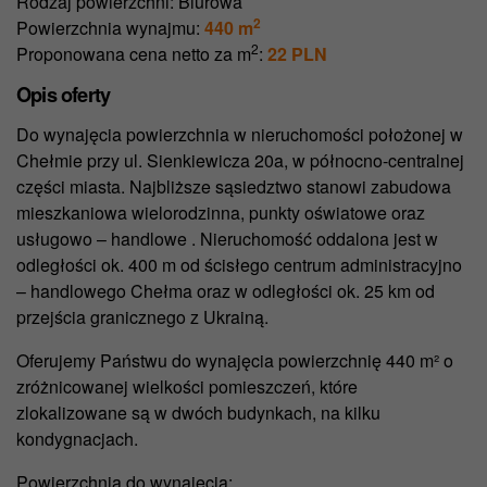
Rodzaj powierzchni:
Biurowa
2
Powierzchnia wynajmu:
440 m
2
Proponowana cena netto za m
:
22 PLN
Opis oferty
Do wynajęcia powierzchnia w nieruchomości położonej w
Chełmie przy ul. Sienkiewicza 20a, w północno-centralnej
części miasta. Najbliższe sąsiedztwo stanowi zabudowa
mieszkaniowa wielorodzinna, punkty oświatowe oraz
usługowo – handlowe . Nieruchomość oddalona jest w
odległości ok. 400 m od ścisłego centrum administracyjno
– handlowego Chełma oraz w odległości ok. 25 km od
przejścia granicznego z Ukrainą.
Oferujemy Państwu do wynajęcia powierzchnię 440 m² o
zróżnicowanej wielkości pomieszczeń, które
zlokalizowane są w dwóch budynkach, na kilku
kondygnacjach.
Powierzchnia do wynajęcia: