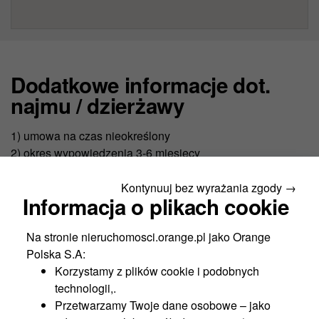
Dodatkowe informacje dot.
najmu / dzierżawy
1) umowa na czas nieokreślony
2) okres wypowiedzenia 3-6 miesięcy
3) kaucja zabezpieczająca równowartości 3 miesięcznego
czynszu brutto
Kontynuuj bez wyrażania zgody →
Informacja o plikach cookie
4) czynsz podlega rocznej waloryzacji GUS
5) powierzchnia dostępna od zaraz
Na stronie nieruchomosci.orange.pl jako Orange
6) warunki umowy do indywidualnego ustalenia
Polska S.A:
Zapraszamy. Z przyjemnością udzielimy szerszych
Korzystamy z plików cookie i podobnych
informacji.
technologii,.
Przetwarzamy Twoje dane osobowe – jako