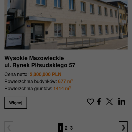
Wysokie Mazowieckie
ul. Rynek Piłsudskiego 57
Cena netto:
2,000,000 PLN
2
Powierzchnia budynków:
677 m
2
Powierzchnia gruntów:
1414 m
Więcej
1
2
3