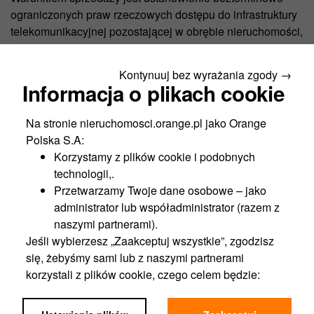
ograniczonych praw rzeczowych dostępu do infrastruktury
telekomunikacyjnej pozostającej w obrębie nieruchomości,
dotyczy:
Kontynuuj bez wyrażania zgody →
2
powierzchni 120,96 m
w budynku na zasadzie
Informacja o plikach cookie
użytkowania,
2
powierzchni 72,48 m
na elewacji na zasadzie
Na stronie nieruchomosci.orange.pl jako Orange
użytkowania,
Polska S.A:
2
powierzchni 55,52 m
w gruncie na zasadzie
Korzystamy z plików cookie i podobnych
służebności przesyłu,
technologii,.
2
powierzchni 2,72 m
na gruncie na zasadzie
Przetwarzamy Twoje dane osobowe – jako
uzytkowania,
administrator lub współadministrator (razem z
2
powierzchni 6,84 m
na dachu na zasadzie użytkowania.
naszymi partnerami).
Jeśli wybierzesz „Zaakceptuj wszystkie”, zgodzisz
się, żebyśmy sami lub z naszymi partnerami
Niniejsze materiały nie stanowią oferty w rozumieniu przepisów Kodeksu
korzystali z plików cookie, czego celem będzie:
Cywilnego, ani też części takiej oferty lub jakiejkolwiek umowy. Wszelkie
Funkcjonalność portalu,
informacje zawarte w materiałach zostały podane w dobrej wierze, nie
Analityka,
mogą być jednakże traktowane, jako oświadczenia lub zapewnienia, co