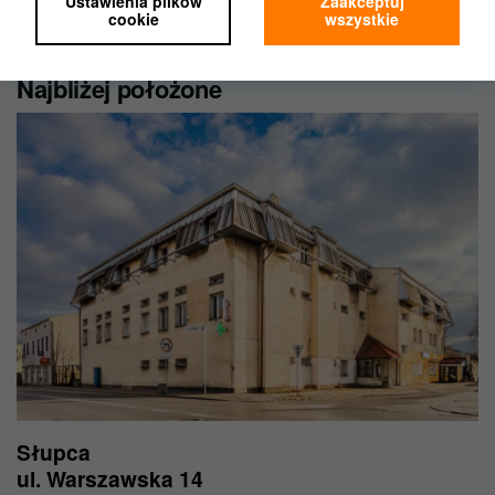
Ustawienia plików
Zaakceptuj
Marketing,
cookie
wszystkie
do jakichkolwiek okoliczności.
Personalizacja.
Jeśli wybierzesz „Ustawienia plików cookie”,
Najbliżej położone
możesz wybrać, z którego rodzaju plików będziemy
mogli korzystać.
Zgodę na pliki cookies możesz zawsze wycofać w
ustawieniach Twojej przeglądarki.
Nie wpłynie to na ocenę, czy przed wycofaniem
zgody korzystaliśmy z plików cookie zgodnie z
prawem.
Więcej informacji znajdziesz w naszej
Polityce
prywatności
.
Słupca
ul. Warszawska 14