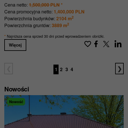
Cena netto:
1,500,000 PLN
*
Cena promocyjna netto:
1,400,000 PLN
2
Powierzchnia budynków:
2104 m
2
Powierzchnia gruntów:
3889 m
Najniższa cena sprzed 30 dni przed wprowadzeniem obniżki.
*
Więcej
1
2
3
4
Nowości
Nowość