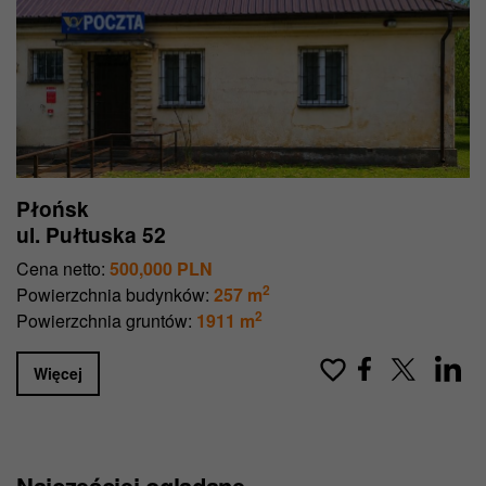
Płońsk
ul. Pułtuska 52
Cena netto:
500,000 PLN
2
Powierzchnia budynków:
257 m
2
Powierzchnia gruntów:
1911 m
Więcej
Najczęściej oglądane