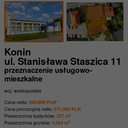
Konin
ul. Stanisława Staszica 11
przeznaczenie usługowo-
mieszkalne
woj. wielkopolskie
Cena netto:
299,000 PLN
*
Cena promocyjna netto:
270,000 PLN
2
Powierzchnia budynków:
357 m
2
Powierzchnia gruntów:
1,064 m