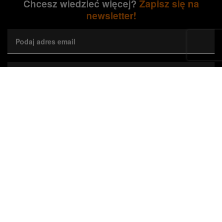
Chcesz wiedzieć więcej?
Zapisz się na
newsletter!
Podaj adres email
Wybierz preferowane województwa*
Zapisz się
Wyrażam zgodę na przetwarzanie przez Orange Polska S.A.
mojego adresu e-mail w celu marketingowym poprzez przesyłanie
newslettera dotyczącego nieruchomości Orange. Zgodę można w
każdej chwili cofnąć, co nie wpływa na zgodność z prawem
wykorzystania danych do czasu cofnięcia zgody.*
Zaznacz, jeśli jesteś Agentem Pośrednictwa
*Pola wymagane
O tym, jak wykorzystujemy (Orange Polska S.A., administrator