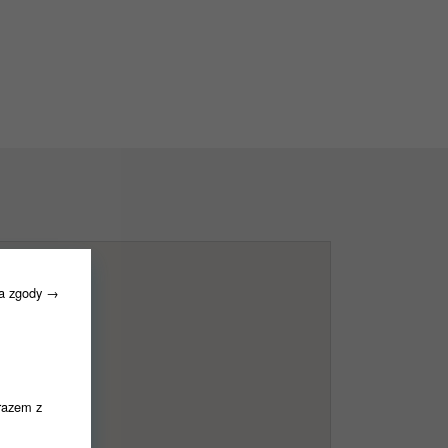
ia zgody →
razem z