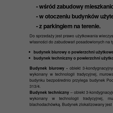
- wśród zabudowy mieszkaniow
- w otoczeniu budynków użytec
- z parkingiem na terenie.
Do sprzedaży jest prawo użytkowania wieczys
własności do zabudowań posadowionych na ty
budynek biurowy o powierzchni użytkowej
budynek techniczny o powierzchni użytko
Budynek biurowy -
obiekt 3-kondygnacyjny
wykonany w technologii tradycyjnej, muro
budynku bezpośrednio przylega budynek Poczt
313/4.
Budynek techniczny
– obiekt 3-kondygnacy
wykonany w technologii tradycyjnej, m
blachodachówką. Budynek zlokalizowany jest n