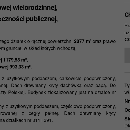
ej wielorodzinnej,
C
zności publicznej,
Pr
uz
CC
tego działek o łącznej powierzchni
2077 m²
oraz prawo
m gruncie, w skład których wchodzą:
 1179,58 m²,
wej 993,33 m².
 z użytkowym poddaszem, całkowicie podpiwniczony,
Ty
wanej. Dach drewniany kryty dachówką oraz papą. Do
wł
y Polskiej. Budynek zlokalizowany jest na działce nr
Nr
jny z użytkowym poddaszem, częściowo podpiwniczony,
Oc
urowanej z cegły pełnej. Dach drewniany kryty
St
a działkach nr 311 i 391.
Dl