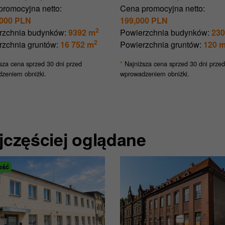
promocyjna netto:
Cena promocyjna netto:
,000 PLN
199,000 PLN
2
rzchnia budynków:
9392 m
Powierzchnia budynków:
230
2
rzchnia gruntów:
16 752 m
Powierzchnia gruntów:
120 
sza cena sprzed 30 dni przed
Najniższa cena sprzed 30 dni przed
*
zeniem obniżki.
wprowadzeniem obniżki.
jczęściej oglądane
ość