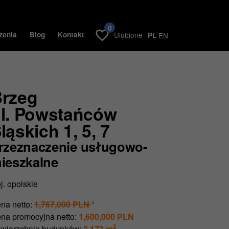
0
zenia
Blog
Kontakt
Ulubione
PL
EN
rzeg
l. Powstańców
ląskich 1, 5, 7
rzeznaczenie usługowo-
ieszkalne
j. opolskie
na netto:
1,767,000 PLN
*
na promocyjna netto:
1,600,000 PLN
2
wierzchnia budynków:
2,173 m