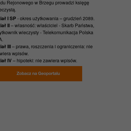
du Rejonowego w Brzegu prowadzi księgę
eczystą.
iał I SP
- okres użytkowania – grudzień 2089.
iał II
– własność: właściciel - Skarb Państwa,
ytkownik wieczysty - Telekomunikacja Polska
A.
ał III
– prawa, roszczenia i ograniczenia: nie
wiera wpisów.
iał IV
– hipoteki: nie zawiera wpisów.