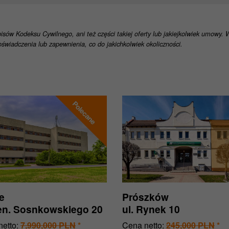
pisów Kodeksu Cywilnego, ani też części takiej oferty lub jakiejkolwiek umowy.
świadczenia lub zapewnienia, co do jakichkolwiek okoliczności.
e
Prószków
gen. Sosnkowskiego 20
ul. Rynek 10
etto:
7,990,000 PLN
*
Cena netto:
245,000 PLN
*