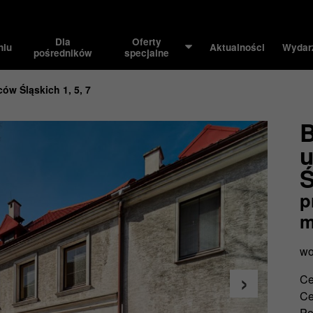
Dla
Oferty
niu
Aktualności
Wydar
pośredników
specjalne
ów Śląskich 1, 5, 7
B
u
Ś
p
m
wo
Ce
Ce
Po