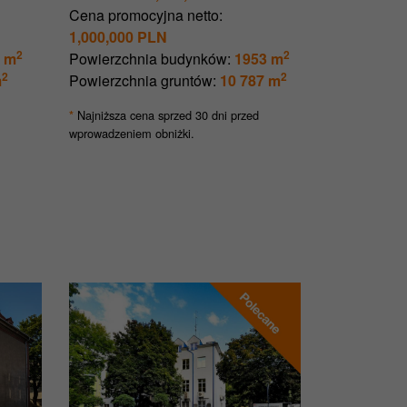
Cena promocyjna netto:
1,000,000 PLN
2
2
 m
Powierzchnia budynków:
1953 m
2
2
m
Powierzchnia gruntów:
10 787 m
Najniższa cena sprzed 30 dni przed
*
wprowadzeniem obniżki.