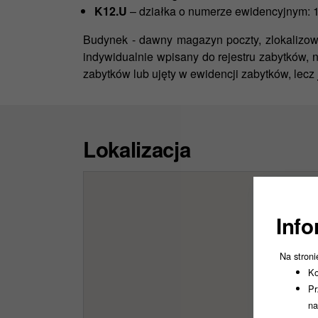
K12.U
– działka o numerze ewidencyjnym: 
Budynek - dawny magazyn poczty, zlokalizowa
indywidualnie wpisany do rejestru zabytków, 
zabytków lub ujęty w ewidencji zabytków, lecz
Lokalizacja
Info
Na stroni
Ko
Pr
na