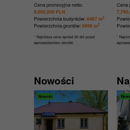
Cena promocyjna netto:
Cena 
8,900,000 PLN
7,790
2
Powierzchnia budynków:
6467 m
Powie
2
Powierzchnia gruntów:
6696 m
Powie
Najniższa cena sprzed 30 dni przed
Najniż
*
*
wprowadzeniem obniżki.
wprowad
Nowości
Na
Nowość
Now