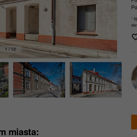
Po
Na
*
obn
1 / 12
m miasta: