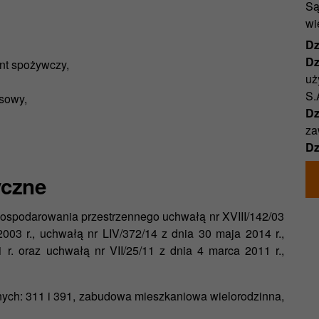
Są
wi
Dz
Dz
nt spożywczy,
uż
S.
usowy,
Dzi
za
Dz
yczne
ospodarowania przestrzennego uchwałą nr XVIII/142/03
003 r., uchwałą nr LIV/372/14 z dnia 30 maja 2014 r.,
 r. oraz uchwałą nr VII/25/11 z dnia 4 marca 2011 r.,
nych: 311 i 391, zabudowa mieszkaniowa wielorodzinna,