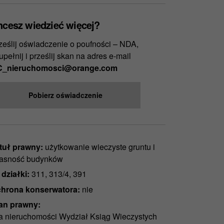
hcesz wiedzieć więcej?
ześlij oświadczenie o poufności – NDA,
upełnij i prześlij skan na adres e-mail
_nieruchomosci@orange.com
Pobierz oświadczenie
tuł prawny:
użytkowanie wieczyste gruntu i
asność budynków
 działki:
311, 313/4, 391
hrona konserwatora:
nie
an prawny:
a nieruchomości Wydział Ksiąg Wieczystych