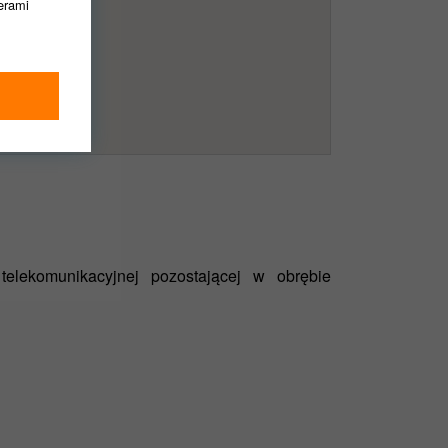
nerami
ędziemy
dnie z
telekomunikacyjnej pozostającej w obrębie