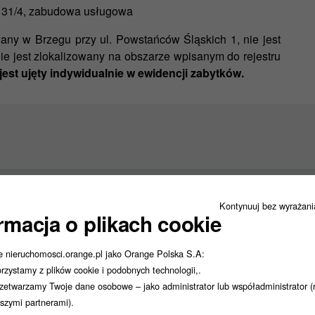
131/4
,
zabudowa usługowa
ny w Brzegu przy ul. Powstańców Śląskich 1, nie jest
nie jest zlokalizowany na obszarze wpisanym do rejestru
jest ujęty indywidualnie w ewidencji zabytków.
Kontynuuj bez wyrażan
rmacja o plikach cookie
e nieruchomosci.orange.pl jako Orange Polska S.A:
rzystamy z plików cookie i podobnych technologii,.
zetwarzamy Twoje dane osobowe – jako administrator lub współadministrator (
szymi partnerami).