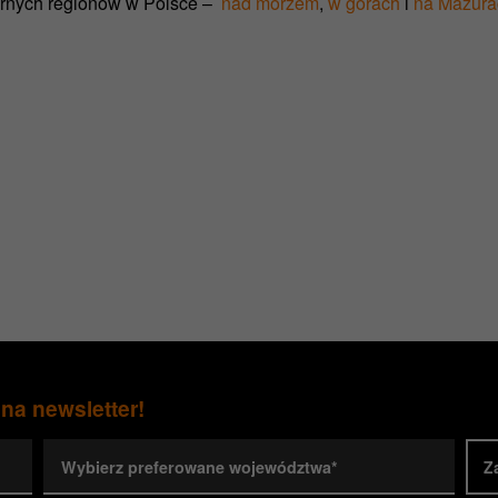
arnych regionów w Polsce
–
nad morzem
,
w górach
i
na Mazura
 na newsletter!
Wybierz preferowane województwa*
Z