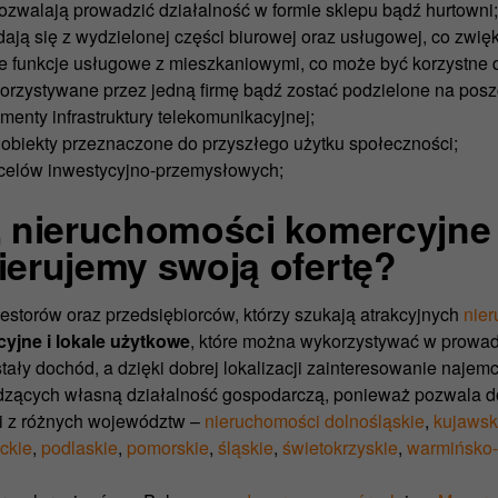
ozwalają prowadzić działalność w formie sklepu bądź hurtowni;
adają się z wydzielonej części biurowej oraz usługowej, co zwi
ce funkcje usługowe z mieszkaniowymi, co może być korzystne 
korzystywane przez jedną firmę bądź zostać podzielone na posz
ementy infrastruktury telekomunikacyjnej;
 obiekty przeznaczone do przyszłego użytku społeczności;
celów inwestycyjno-przemysłowych;
, nieruchomości komercyjne 
ierujemy swoją ofertę?
estorów oraz przedsiębiorców, którzy szukają atrakcyjnych
nie
yjne i lokale użytkowe
, które można wykorzystywać w prowad
ały dochód, a dzięki dobrej lokalizacji zainteresowanie najem
zących własną działalność gospodarczą, ponieważ pozwala dot
i z różnych województw –
nieruchomości dolnośląskie
,
kujawsk
ckie
,
podlaskie
,
pomorskie
,
śląskie
,
świetokrzyskie
,
warmińsko-