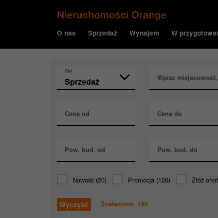
O nas
Sprzedaż
Wynajem
W przygotowa
Cel
Wpisz miejscowość, u
Cena od
Cena do
Pow. bud. od
Pow. bud. do
Nowość
(20)
Promocja
(126)
Złóż ofer
Wyczyść
Znaleziono
162