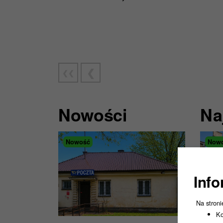
Nowości
Na
Nowość
Now
Info
Na stroni
Ko