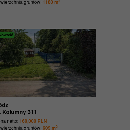
2
wierzchnia gruntów:
1180 m
Nowość
ódź
l. Kolumny 311
na netto:
160,000 PLN
2
wierzchnia gruntów:
609 m