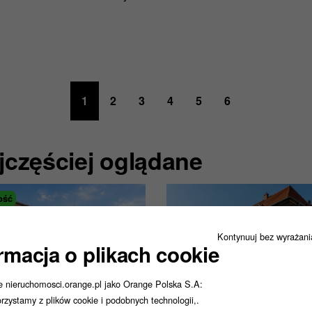
1
2
3
4
5
6
jczęściej oglądane
ość
Kontynuuj bez wyrażan
rmacja o plikach cookie
e nieruchomosci.orange.pl jako Orange Polska S.A:
rzystamy z plików cookie i podobnych technologii,.