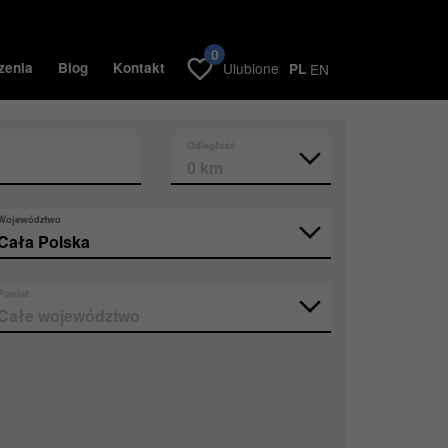
0
zenia
Blog
Kontakt
Ulubione
PL
EN
Odległość
Województwo
Powiat