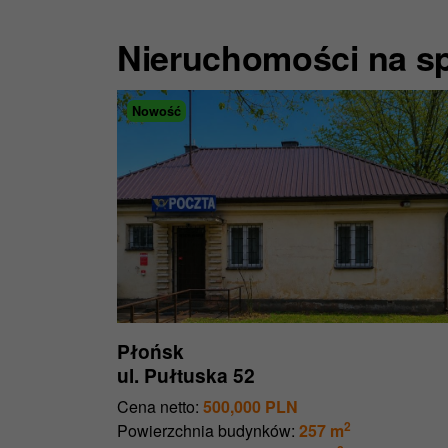
Nieruchomości na s
Nowość
Płońsk
ul. Pułtuska 52
Cena netto:
500,000 PLN
2
Powierzchnia budynków:
257 m