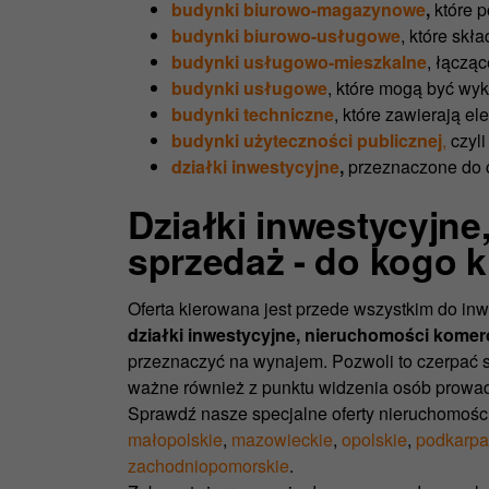
budynki biurowo-magazynowe
,
które p
budynki biurowo-usługowe
, które skł
budynki usługowo-mieszkalne
, łączą
budynki usługowe
, które mogą być wy
budynki techniczne
, które zawierają el
budynki użyteczności publicznej
,
czyli
działki inwestycyjne
,
przeznaczone do 
Działki inwestycyjne
sprzedaż - do kogo k
Oferta kierowana jest przede wszystkim do inw
działki inwestycyjne, nieruchomości komerc
przeznaczyć na wynajem. Pozwoli to czerpać st
ważne również z punktu widzenia osób prowad
Sprawdź nasze specjalne oferty nieruchomośc
małopolskie
,
mazowieckie
,
opolskie
,
podkarpa
zachodniopomorskie
.