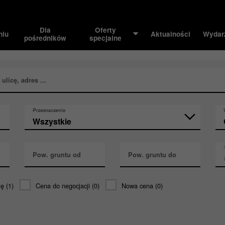
Dla
Oferty
niu
Aktualności
Wydar
pośredników
specjalne
licę, adres ...
Przeznaczenie
Pow. gruntu od
Pow. gruntu do
tę
(1)
Cena do negocjacji
(0)
Nowa cena
(0)