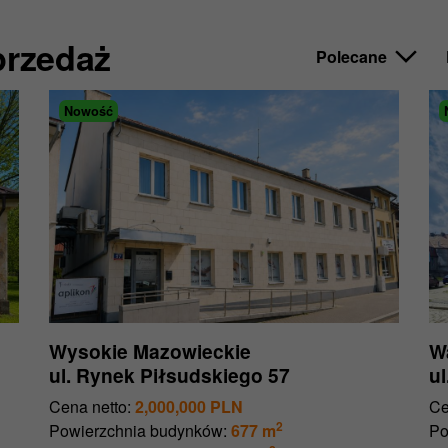
przedaż
Nowość
Wysokie Mazowieckie
W
ul. Rynek Piłsudskiego 57
ul
Cena netto:
2,000,000 PLN
Ce
2
Powierzchnia budynków:
677 m
Po