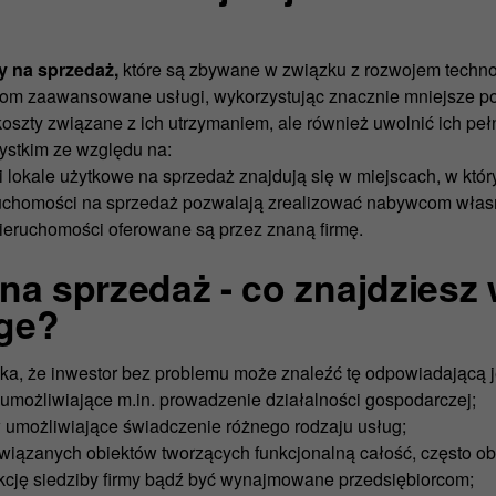
y na sprzedaż,
które są zbywane w związku z rozwojem technol
om zaawansowane usługi, wykorzystując znacznie mniejsze pow
oszty związane z ich utrzymaniem, ale również uwolnić ich peł
ystkim ze względu na:
i lokale użytkowe na sprzedaż znajdują się w miejscach, w któr
uchomości na sprzedaż pozwalają zrealizować nabywcom własne
ieruchomości oferowane są przez znaną firmę.
a sprzedaż - co znajdziesz 
ge?
roka, że inwestor bez problemu może znaleźć tę odpowiadającą
 umożliwiające m.in. prowadzenie działalności gospodarczej;
w umożliwiające świadczenie różnego rodzaju usług;
powiązanych obiektów tworzących funkcjonalną całość, często ob
nkcję siedziby firmy bądź być wynajmowane przedsiębiorcom;