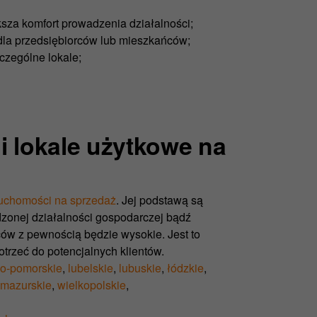
ększa komfort prowadzenia działalności;
dla przedsiębiorców lub mieszkańców;
czególne lokale;
i lokale użytkowe na
ruchomośc
i
na
sprze
daż
. Jej podstawą są
zonej działalności gospodarczej bądź
ców z pewnością będzie wysokie. Jest to
rzeć do potencjalnych klientów.
o-pomorskie
,
lubelskie
,
lubuskie
,
łódzkie
,
mazurskie
,
wielkopolskie
,