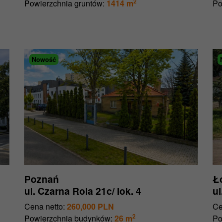
2
Powierzchnia gruntów:
1414 m
Po
Nowość
Poznań
Ł
ul. Czarna Rola 21c/ lok. 4
u
Cena netto:
260,000 PLN
Ce
2
Powierzchnia budynków:
26 m
Po