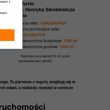
razem z
Chełm
ul. Henryka Sienkiewicza
nerami
20a
Cena netto:
1,500,000 PLN
*
Cena promocyjna netto:
2
 m
1,100,000 PLN
2
2
m
Powierzchnia budynków:
1565 m
2
Powierzchnia gruntów:
1533 m
ędziemy
Najniższa cena sprzed 30 dni przed
*
wprowadzeniem obniżki.
dnie z
ge. Te pierwsze z reguły znajdują się w
ych miast, a niekiedy również w centrum
eruchomości