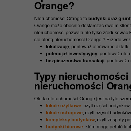
Orange?
Nieruchomości Orange to
budynki oraz grunt
Orange może obecnie dostarczać swoim klient
nieruchomości pozwala nie tylko zredukować k
się ofertą nieruchomości Orange ? Przede wsz
lokalizację
, ponieważ oferowane działki 
potencjał inwestycyjny
, ponieważ nier
bezpieczeństwo transakcji
, ponieważ n
Typy nieruchomości n
nieruchomości Oran
Oferta nieruchomości Orange jest na tyle sze
lokale użytkowe
, czyli części budynków
lokale usługowe
, czyli części budynkó
kompleksy budynków
, czyli zespoły 
budynki biurowe
, które mogą pełnić fu