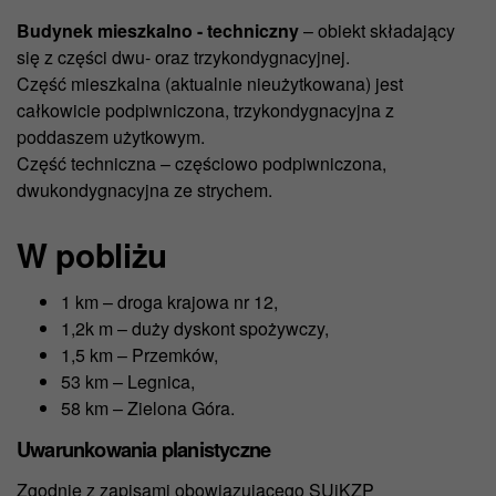
Budynek mieszkalno - techniczny
– obiekt składający
się z części dwu- oraz trzykondygnacyjnej.
Część mieszkalna (aktualnie nieużytkowana) jest
całkowicie podpiwniczona, trzykondygnacyjna z
poddaszem użytkowym.
Część techniczna – częściowo podpiwniczona,
dwukondygnacyjna ze strychem.
W pobliżu
1 km – droga krajowa nr 12,
1,2k m – duży dyskont spożywczy,
1,5 km – Przemków,
53 km – Legnica,
58 km – Zielona Góra.
Uwarunkowania planistyczne
Zgodnie z zapisami obowiązującego SUiKZP