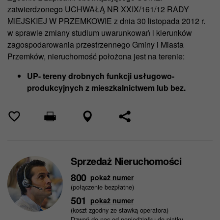
zatwierdzonego UCHWAŁĄ NR XXIX/161/12 RADY
MIEJSKIEJ W PRZEMKOWIE z dnia 30 listopada 2012 r.
w sprawie zmiany studium uwarunkowań i kierunków
zagospodarowania przestrzennego Gminy i Miasta
Przemków, nieruchomość położona jest na terenie:
UP- tereny drobnych funkcji usługowo-
produkcyjnych z mieszkalnictwem lub bez.
Sprzedaż Nieruchomości
800
pokaż numer
(połączenie bezpłatne)
501
pokaż numer
(koszt zgodny ze stawką operatora)
Dzwoń do nas od poniedziałku do piątku