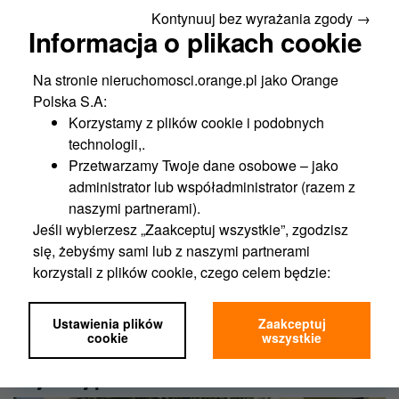
Kontynuuj bez wyrażania zgody →
dotyczy powierzchni:
Informacja o plikach cookie
2
56,90 m
w budynku mieszkalno - technicznym na
zasadzie użytkowania,
Na stronie nieruchomosci.orange.pl jako Orange
2
95,34 m
w gruncie, na zasadzie służebności przesyłu,
Polska S.A:
2
0,2 m
na gruncie na zasadzie użytkowania,
Korzystamy z plików cookie i podobnych
2
22,78 m
na elewacji na zasadzie służebności przesyłu,
technologii,.
Przetwarzamy Twoje dane osobowe – jako
administrator lub współadministrator (razem z
naszymi partnerami).
Jeśli wybierzesz „Zaakceptuj wszystkie”, zgodzisz
się, żebyśmy sami lub z naszymi partnerami
Niniejsze materiały nie stanowią oferty w rozumieniu przepisów Kodeksu
korzystali z plików cookie, czego celem będzie:
Cywilnego, ani też części takiej oferty lub jakiejkolwiek umowy. Wszelkie
informacje zawarte w materiałach zostały podane w dobrej wierze, nie
Funkcjonalność portalu,
mogą być jednakże traktowane, jako oświadczenia lub zapewnienia, co
Analityka,
Ustawienia plików
Zaakceptuj
do jakichkolwiek okoliczności.
Marketing,
cookie
wszystkie
Personalizacja.
Najbliżej położone
Jeśli wybierzesz „Ustawienia plików cookie”,