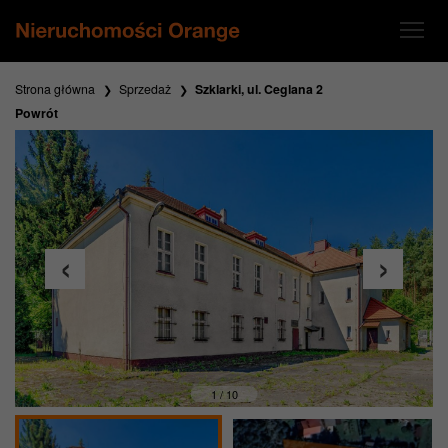
Strona główna
Sprzedaż
Szklarki, ul. Ceglana 2
Powrót
1 / 10