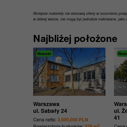
Niniejsze materiały nie stanowią oferty w rozumieniu prze
w dobrej wierze, nie mogą być jednakże traktowane, jako o
Najbliżej położone
Nowość
Now
Warszawa
War
ul. Sabały 24
ul. 
41
Cena netto:
3,500,000 PLN
2
Powierzchnia budynków:
839 m
Cena n