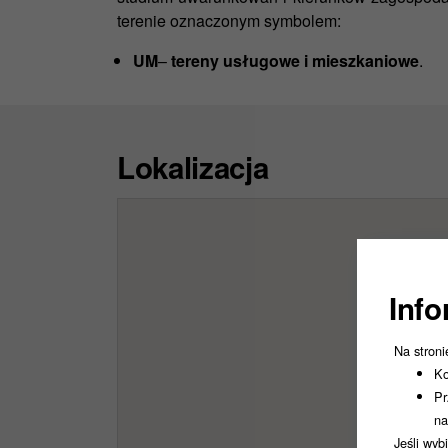
terenie oznaczonym symbolem:
UM
–
tereny usługowe i mieszkaniowe
.
Lokalizacja
Info
Na stroni
Ko
Pr
na
Jeśli wyb