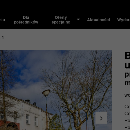
Dla
Oferty
niu
Aktualności
Wydar
pośredników
specjalne
a 1
B
u
p
m
wo
Ce
Ce
Po
Po