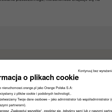
Kontynuuj bez wyrażan
rmacja o plikach cookie
e nieruchomosci.orange.pl jako Orange Polska S.A:
rzystamy z plików cookie i podobnych technologii,.
zetwarzamy Twoje dane osobowe – jako administrator lub współadministrator (
szymi partnerami).
ierzesz „Zaakceptuj wszystkie”, zgodzisz się, żebyśmy sami lub z naszymi part