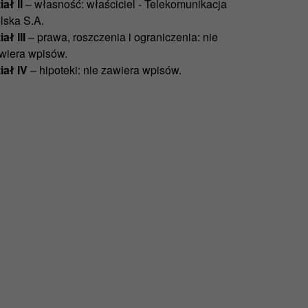
iał II
– własność: właściciel - Telekomunikacja
lska S.A.
ał III
– prawa, roszczenia i ograniczenia: nie
wiera wpisów.
iał IV
– hipoteki: nie zawiera wpisów.