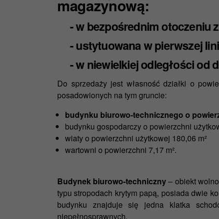
magazynową:
- w bezpośrednim otoczeniu za
- ustytuowana w pierwszej lini
- w niewielkiej odległości od d
Do sprzedaży jest własność działki o powi
posadowionych na tym gruncie:
budynku biurowo-technicznego o powierz
budynku gospodarczy o powierzchni użytko
wiaty o powierzchni użytkowej 180,06 m²
wartowni o powierzchni 7,17 m².
Budynek biurowo-techniczny
– obiekt wolno
typu stropodach krytym papą, posiada dwie k
budynku znajduje się jedna klatka scho
niepełnosprawnych.