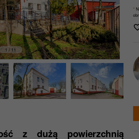
Na
*
obn
1 / 11
mość z dużą powierzchnią