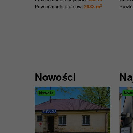
2
Powierzchnia gruntów:
2083 m
Powie
Nowości
Na
Nowość
Now