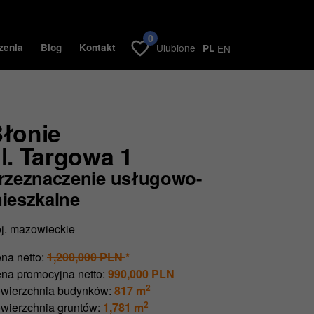
0
zenia
Blog
Kontakt
Ulubione
PL
EN
łonie
l. Targowa 1
rzeznaczenie usługowo-
ieszkalne
j. mazowieckie
na netto:
1,200,000 PLN
*
na promocyjna netto:
990,000 PLN
2
wierzchnia budynków:
817 m
2
wierzchnia gruntów:
1,781 m