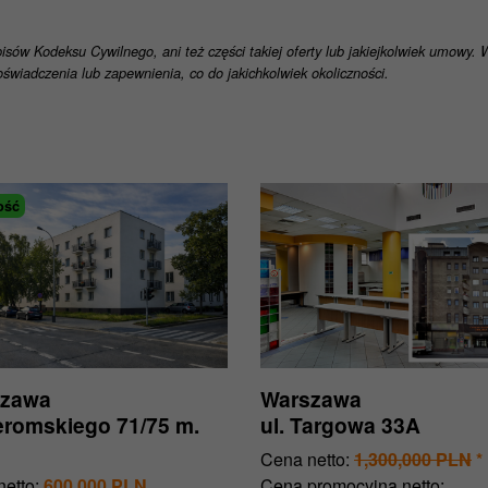
pisów Kodeksu Cywilnego, ani też części takiej oferty lub jakiejkolwiek umowy.
świadczenia lub zapewnienia, co do jakichkolwiek okoliczności.
ość
szawa
Warszawa
Żeromskiego 71/75 m.
ul. Targowa 33A
Cena netto:
1,300,000 PLN
*
etto:
600,000 PLN
Cena promocyjna netto: