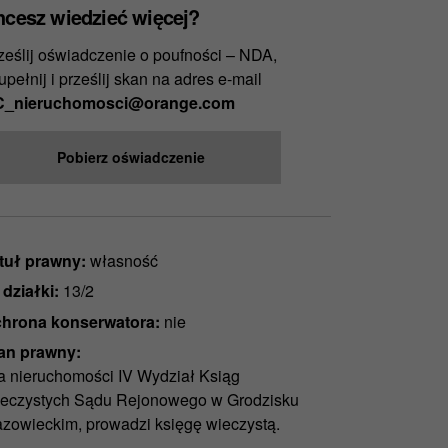
hcesz wiedzieć więcej?
ześlij oświadczenie o poufności – NDA,
upełnij i prześlij skan na adres e-mail
_nieruchomosci@orange.com
Pobierz oświadczenie
tuł prawny:
własność
 działki:
13/2
hrona konserwatora:
nie
an prawny:
a nieruchomości IV Wydział Ksiąg
eczystych Sądu Rejonowego w Grodzisku
zowieckim, prowadzi księgę wieczystą.