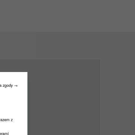
ia zgody →
razem z
nerami