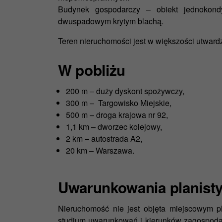
Budynek gospodarczy – obiekt jednokond
dwuspadowym krytym blachą.
Teren nieruchomości jest w większości utwar
W pobliżu
200 m – duży dyskont spożywczy,
300 m – Targowisko Miejskie,
500 m – droga krajowa nr 92,
1,1 km – dworzec kolejowy,
2 km – autostrada A2,
20 km – Warszawa.
Uwarunkowania planist
Nieruchomość nie jest objęta miejscowym 
studium uwarunkowań i kierunków zagospodar