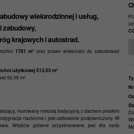
C
budowy wielorodzinnej i usług,
Pr
uz
i zabudowy,
CC
róg krajowych i autostrad.
erzchni
1781 m²
oraz prawo własności do zabudowań
chni użytkowej 513,53 m²
wej 92,38 m²
Ty
Nr
Oc
St
stojący, murowany metodą tradycyjną z dachem płaskim
Dl
ondygnacje naziemne i jest całkowicie podpiwniczony. W
Wi
dowa. Wejście główne przystosowane jest dla osób
Ma