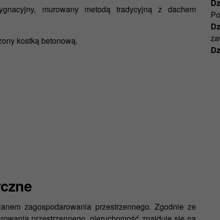
Dz
ygnacyjny, murowany metodą tradycyjną z dachem
Po
Dzi
za
dzony kostką betonową.
Dz
yczne
planem zagospodarowania przestrzennego. Zgodnie ze
owania przestrzennego, nieruchomość znajduje się na