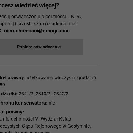
hcesz wiedzieć więcej?
ześlij oświadczenie o poufności – NDA,
upełnij i prześlij skan na adres e-mail
_nieruchomosci@orange.com
Pobierz oświadczenie
tuł prawny:
użytkowanie wieczyste, grudzień
89
 działki:
2641/2, 2640/2 i 2642/2
hrona konserwatora:
nie
an prawny:
a nieruchomości VI Wydział Ksiąg
eczystych Sądu Rejonowego w Gostyninie,
owadzi księgę wieczystą.