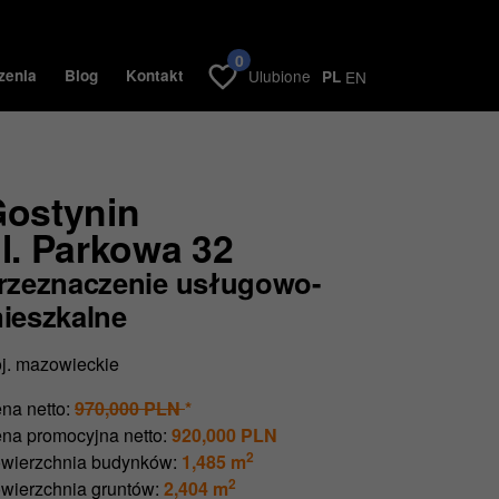
0
zenia
Blog
Kontakt
Ulubione
PL
EN
ostynin
l. Parkowa 32
rzeznaczenie usługowo-
ieszkalne
j. mazowieckie
na netto:
970,000 PLN
*
na promocyjna netto:
920,000 PLN
2
wierzchnia budynków:
1,485 m
2
wierzchnia gruntów:
2,404 m