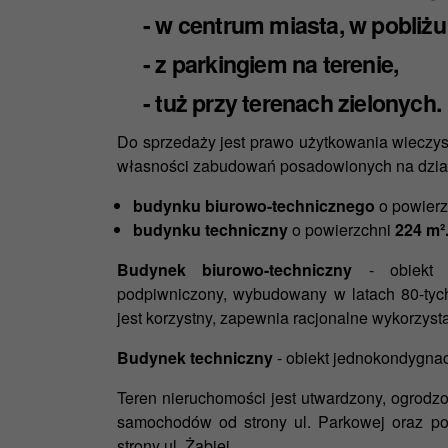
- w centrum miasta, w pobliż
- z parkingiem na terenie,
- tuż przy terenach zielonych.
Do sprzedaży jest prawo użytkowania wieczys
własności zabudowań posadowionych na dział
budynku biurowo-technicznego
o powierz
budynku techniczny
o powierzchni
224 m²
Budynek biurowo-techniczny
- obiekt p
podpiwniczony, wybudowany w latach 80-tyc
jest korzystny, zapewnia racjonalne wykorzyst
Budynek techniczny
- obiekt jednokondygnac
Teren nieruchomości jest utwardzony, ogrodz
samochodów od strony ul. Parkowej oraz p
strony ul. Żabiej.