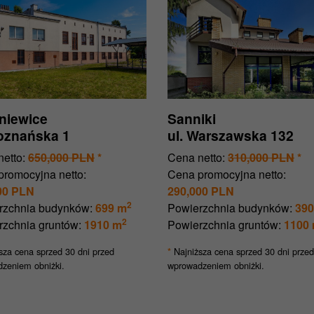
niewice
Sanniki
Poznańska 1
ul. Warszawska 132
etto:
650,000 PLN
*
Cena netto:
310,000 PLN
*
promocyjna netto:
Cena promocyjna netto:
00 PLN
290,000 PLN
2
rzchnia budynków:
699 m
Powierzchnia budynków:
390
2
rzchnia gruntów:
1910 m
Powierzchnia gruntów:
1100
sza cena sprzed 30 dni przed
Najniższa cena sprzed 30 dni przed
*
zeniem obniżki.
wprowadzeniem obniżki.