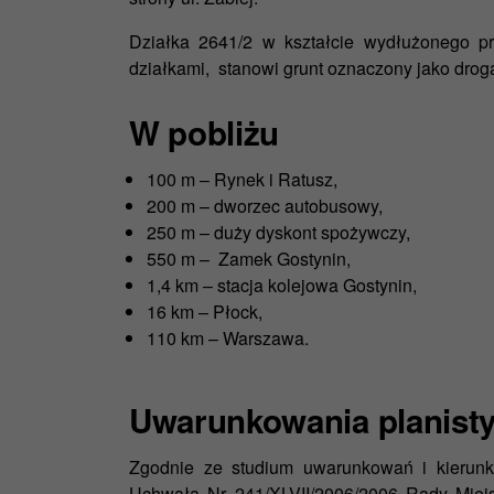
Działka 2641/2 w kształcie wydłużonego pr
działkami, stanowi grunt oznaczony jako drog
W pobliżu
100 m – Rynek i Ratusz,
200 m – dworzec autobusowy,
250 m – duży dyskont spożywczy,
550 m – Zamek Gostynin,
1,4 km – stacja kolejowa Gostynin,
16 km – Płock,
110 km – Warszawa.
Uwarunkowania planist
Zgodnie ze studium uwarunkowań i kierun
Uchwałą Nr 241/XLVII/2006/2006 Rady Miejsk