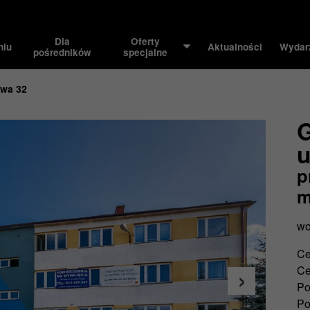
Dla
Oferty
niu
Aktualności
Wydar
pośredników
specjalne
owa 32
G
u
p
m
wo
Ce
Ce
Po
Po