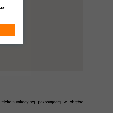
nerami
ędziemy
dnie z
telekomunikacyjnej pozostającej w obrębie