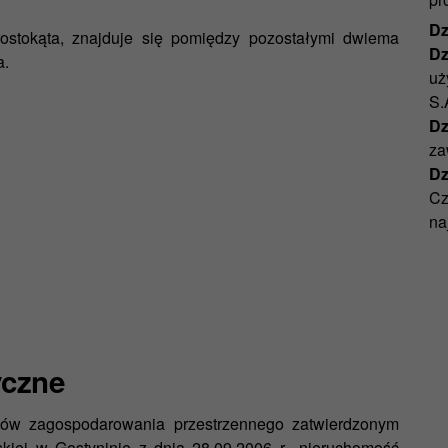
Dz
ostokąta, znajduje się pomiędzy pozostałymi dwiema
Dz
a.
uż
S.
Dzi
za
Dz
Cz
na
yczne
ków zagospodarowania przestrzennego zatwierdzonym
iej w Gostyninie z dnia 28.09.2006 r., nieruchomość