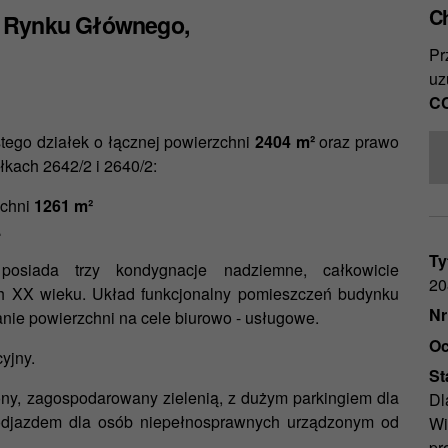
C
u Rynku Głównego,
Pr
uz
CC
tego działek o łącznej powierzchni
2404 m²
oraz prawo
kach 2642/2 i 2640/2:
chni
1261 m²
.
Ty
osiada trzy kondygnacje nadziemne, całkowicie
20
h XX wieku. Układ funkcjonalny pomieszczeń budynku
Nr
anie powierzchni na cele biurowo - usługowe.
Oc
yjny.
St
ony, zagospodarowany zielenią, z dużym parkingiem dla
Dl
odjazdem dla osób niepełnosprawnych urządzonym od
Wi
pr