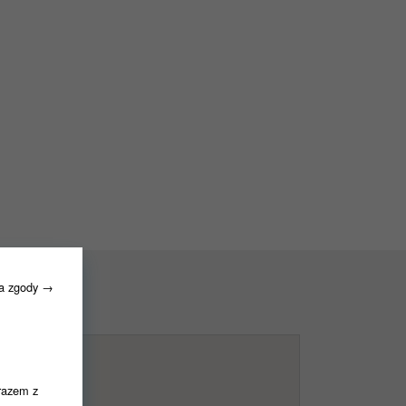
ia zgody →
razem z