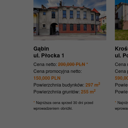
Gąbin
Kroś
ul. Płocka 1
ul. 
Cena netto:
200,000 PLN
*
Cena n
Cena promocyjna netto:
Cena 
150,000 PLN
590,0
2
Powierzchnia budynków:
297 m
Powie
2
Powierzchnia gruntów:
255 m
Powie
Najniższa cena sprzed 30 dni przed
Najniż
*
*
wprowadzeniem obniżki.
wprowad