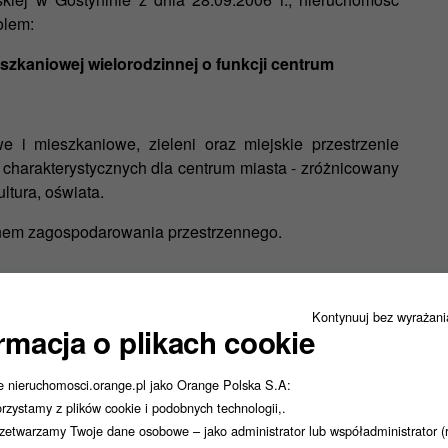
olem:
zkaniowej wielorodzinnej o funkcji centrum
e i mieszkaniowe, zieleni oraz miejskie przestrzenie
g charakterystycznych dla centrum miasta - zróżnicowany
ultura, oświata.
anem zagospodarowania przestrzennego.
Kontynuuj bez wyrażan
rmacja o plikach cookie
e nieruchomosci.orange.pl jako Orange Polska S.A:
rzystamy z plików cookie i podobnych technologii,.
zetwarzamy Twoje dane osobowe – jako administrator lub współadministrator (