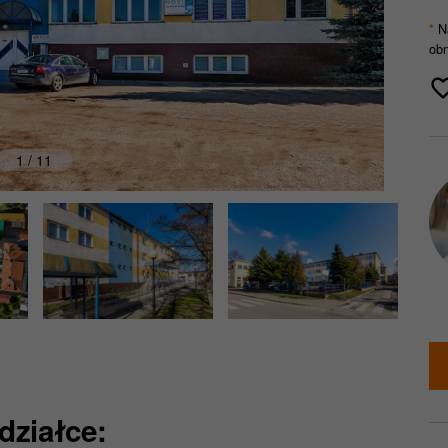
Na
*
obn
1 / 11
działce: