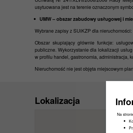
usytuowana jest na terenie oznaczonym symb
UMW – obszar zabudowy usługowej i mies
Wybrane zapisy z SUiKZP dla nieruchomości:
Obszar skupiający głównie funkcje: usługow
publiczne. Wykorzystanie dla lokalizacji usłu
w profilu handel, gastronomia, administracja, k
Nieruchomość nie jest objęta miejscowym pl
Lokalizacja
Info
Na stroni
Ko
Pr