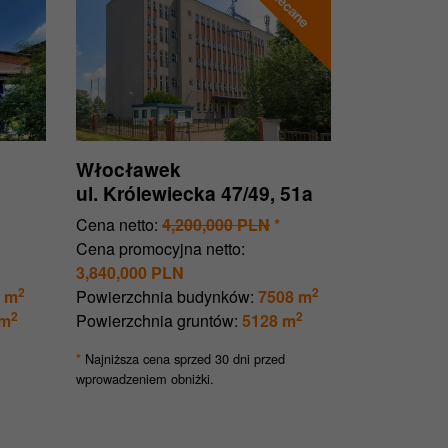
Włocławek
ul. Królewiecka 47/49, 51a
Cena netto:
4,200,000 PLN
*
Cena promocyjna netto:
3,840,000 PLN
2
2
 m
Powierzchnia budynków:
7508 m
2
2
 m
Powierzchnia gruntów:
5128 m
Najniższa cena sprzed 30 dni przed
*
wprowadzeniem obniżki.