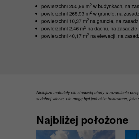
2
powierzchni 250,86 m
w budynkach, na zas
2
powierzchni 268,93 m
w gruncie, na zasadz
2
powierzchni 10,37 m
na gruncie, na zasadz
2
powierzchni 2,46 m
na dachu, na zasadzie 
2
powierzchni 40,17 m
na elewacji, na zasad
Niniejsze materiały nie stanowią oferty w rozumieniu prze
w dobrej wierze, nie mogą być jednakże traktowane, jako o
Najbliżej położone