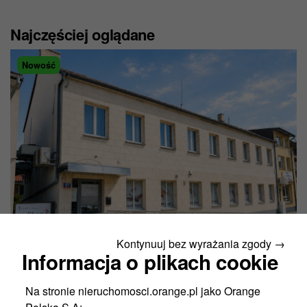
Najczęściej oglądane
Nowość
Kontynuuj bez wyrażania zgody →
Informacja o plikach cookie
Wysokie Mazowieckie
ul. Rynek Piłsudskiego 57
Na stronie nieruchomosci.orange.pl jako Orange
Cena netto:
2,000,000 PLN