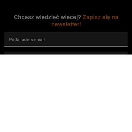
Chcesz wiedzieć więcej?
Zapisz się na
newsletter!
Podaj adres email
Wybierz preferowane województwa*
Zapisz się
Wyrażam zgodę na przetwarzanie przez Orange Polska S.A.
mojego adresu e-mail w celu marketingowym poprzez przesyłanie
newslettera dotyczącego nieruchomości Orange. Zgodę można w
każdej chwili cofnąć, co nie wpływa na zgodność z prawem
wykorzystania danych do czasu cofnięcia zgody.*
Zaznacz, jeśli jesteś Agentem Pośrednictwa