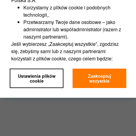
Polska S.A:
2
Powierzchnia budynków:
677 m
Korzystamy z plików cookie i podobnych
2
Powierzchnia gruntów:
1414 m
technologii,.
Przetwarzamy Twoje dane osobowe – jako
Więcej
administrator lub współadministrator (razem z
naszymi partnerami).
Jeśli wybierzesz „Zaakceptuj wszystkie”, zgodzisz
1
2
3
się, żebyśmy sami lub z naszymi partnerami
korzystali z plików cookie, czego celem będzie:
Funkcjonalność portalu,
Analityka,
Ustawienia plików
Zaakceptuj
Marketing,
cookie
wszystkie
Personalizacja.
Jeśli wybierzesz „Ustawienia plików cookie”,
możesz wybrać, z którego rodzaju plików będziemy
mogli korzystać.
Zgodę na pliki cookies możesz zawsze wycofać w
ustawieniach Twojej przeglądarki.
Nie wpłynie to na ocenę, czy przed wycofaniem