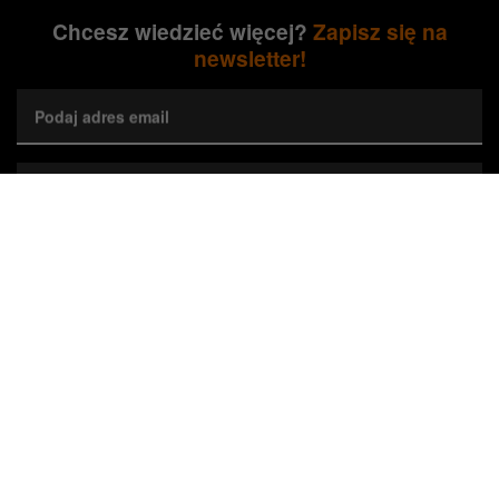
Chcesz wiedzieć więcej?
Zapisz się na
newsletter!
Podaj adres email
Wybierz preferowane województwa*
Zapisz się
Wyrażam zgodę na przetwarzanie przez Orange Polska S.A.
mojego adresu e-mail w celu marketingowym poprzez przesyłanie
newslettera dotyczącego nieruchomości Orange. Zgodę można w
każdej chwili cofnąć, co nie wpływa na zgodność z prawem
wykorzystania danych do czasu cofnięcia zgody.*
Zaznacz, jeśli jesteś Agentem Pośrednictwa
*Pola wymagane