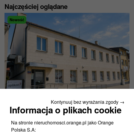
Najczęściej oglądane
Nowość
Kontynuuj bez wyrażania zgody →
Wysokie Mazowieckie
Informacja o plikach cookie
ul. Rynek Piłsudskiego 57
Cena netto:
2,000,000 PLN
Na stronie nieruchomosci.orange.pl jako Orange
2
Powierzchnia budynków:
677 m
Polska S.A: