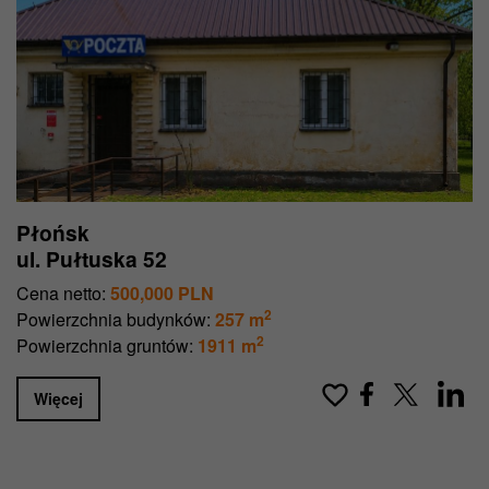
Płońsk
ul. Pułtuska 52
Cena netto:
500,000 PLN
2
Powierzchnia budynków:
257 m
2
Powierzchnia gruntów:
1911 m
Więcej