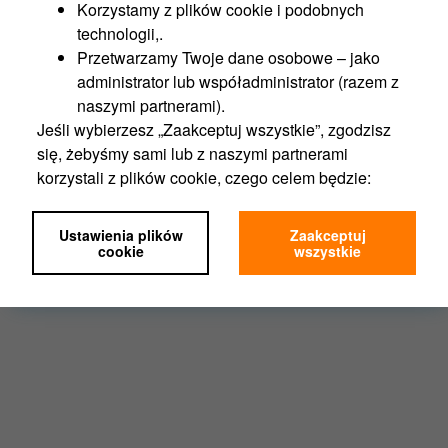
2
Powierzchnia gruntów:
1414 m
Korzystamy z plików cookie i podobnych
technologii,.
Więcej
Przetwarzamy Twoje dane osobowe – jako
administrator lub współadministrator (razem z
naszymi partnerami).
Jeśli wybierzesz „Zaakceptuj wszystkie”, zgodzisz
1
2
3
się, żebyśmy sami lub z naszymi partnerami
korzystali z plików cookie, czego celem będzie:
Funkcjonalność portalu,
Analityka,
Ustawienia plików
Zaakceptuj
Marketing,
cookie
wszystkie
Personalizacja.
Jeśli wybierzesz „Ustawienia plików cookie”,
możesz wybrać, z którego rodzaju plików będziemy
mogli korzystać.
Zgodę na pliki cookies możesz zawsze wycofać w
ustawieniach Twojej przeglądarki.
Nie wpłynie to na ocenę, czy przed wycofaniem
zgody korzystaliśmy z plików cookie zgodnie z