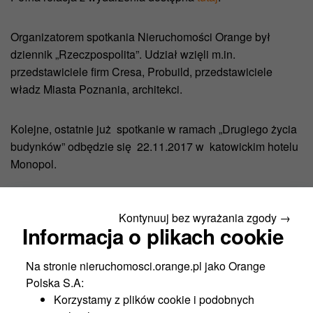
Organizatorem spotkania Nieruchomości Orange był
dziennik „Rzeczpospolita”. Udział wzięli m.in.
przedstawiciele firm Cresa, Probuild, przedstawiciele
władz Miasta Poznania, architekci.
Kolejne, ostatnie już spotkanie w ramach „Drugiego życia
budynków” odbędzie się 22.11.2017 w katowickim hotelu
Monopol.
Kontynuuj bez wyrażania zgody →
Informacja o plikach cookie
Nowości
Na stronie nieruchomosci.orange.pl jako Orange
Polska S.A:
Nowość
Korzystamy z plików cookie i podobnych