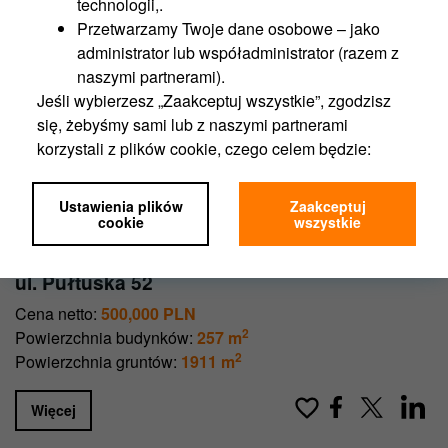
technologii,.
Przetwarzamy Twoje dane osobowe – jako
administrator lub współadministrator (razem z
naszymi partnerami).
Jeśli wybierzesz „Zaakceptuj wszystkie”, zgodzisz
się, żebyśmy sami lub z naszymi partnerami
korzystali z plików cookie, czego celem będzie:
Funkcjonalność portalu,
Analityka,
Ustawienia plików
Zaakceptuj
Marketing,
cookie
wszystkie
Personalizacja.
Płońsk
Jeśli wybierzesz „Ustawienia plików cookie”,
ul. Pułtuska 52
możesz wybrać, z którego rodzaju plików będziemy
Cena netto:
500,000 PLN
mogli korzystać.
2
Powierzchnia budynków:
257 m
Zgodę na pliki cookies możesz zawsze wycofać w
2
Powierzchnia gruntów:
1911 m
ustawieniach Twojej przeglądarki.
Nie wpłynie to na ocenę, czy przed wycofaniem
Więcej
zgody korzystaliśmy z plików cookie zgodnie z
prawem.