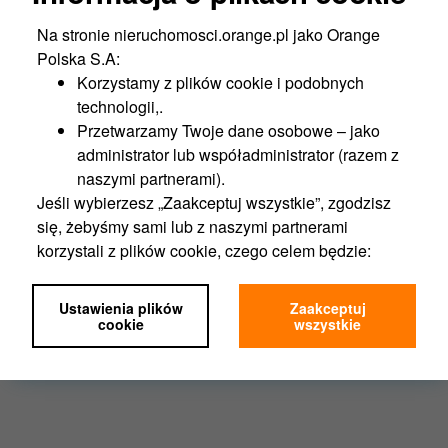
Na stronie nieruchomosci.orange.pl jako Orange
Wysokie Mazowieckie
Polska S.A:
ul. Rynek Piłsudskiego 57
Korzystamy z plików cookie i podobnych
Cena netto:
2,000,000 PLN
technologii,.
2
Powierzchnia budynków:
677 m
Przetwarzamy Twoje dane osobowe – jako
2
Powierzchnia gruntów:
1414 m
administrator lub współadministrator (razem z
naszymi partnerami).
Więcej
Jeśli wybierzesz „Zaakceptuj wszystkie”, zgodzisz
się, żebyśmy sami lub z naszymi partnerami
korzystali z plików cookie, czego celem będzie:
Funkcjonalność portalu,
1
2
3
Analityka,
Ustawienia plików
Zaakceptuj
Marketing,
cookie
wszystkie
Personalizacja.
Jeśli wybierzesz „Ustawienia plików cookie”,
możesz wybrać, z którego rodzaju plików będziemy
mogli korzystać.
Zgodę na pliki cookies możesz zawsze wycofać w