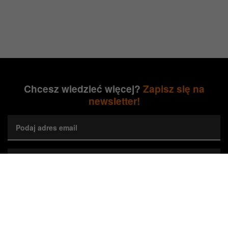
Chcesz wiedzieć więcej?
Zapisz się na
newsletter!
Podaj adres email
Wybierz preferowane województwa*
Zapisz się
Wyrażam zgodę na przetwarzanie przez Orange Polska S.A.