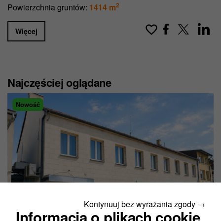
2
Powierzchnia gruntów:
1414 m
Więcej
Najczęściej oglądane
Nowość
Kontynuuj bez wyrażania zgody →
Informacja o plikach cookie