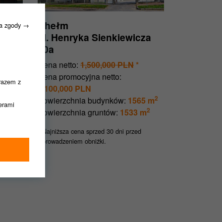
Chełm
ia zgody →
ul. Henryka Sienkiewicza
20a
Cena netto:
1,500,000 PLN
*
Cena promocyjna netto:
razem z
2
 m
1,100,000 PLN
2
2
m
Powierzchnia budynków:
1565 m
nerami
2
Powierzchnia gruntów:
1533 m
Najniższa cena sprzed 30 dni przed
*
wprowadzeniem obniżki.
ędziemy
dnie z