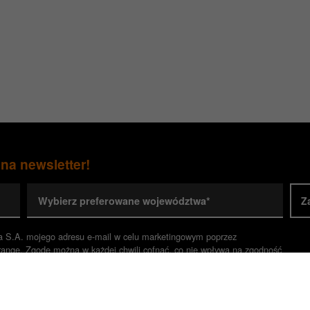
 na newsletter!
Wybierz preferowane województwa*
Z
a S.A. mojego adresu e-mail w celu marketingowym poprzez
range. Zgodę można w każdej chwili cofnąć, co nie wpływa na zgodność
ody.*