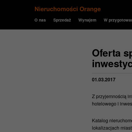
O nas
Sprzedaż
Wynajem
W przygotowa
Oferta s
inwesty
01.03.2017
Z przyjemnością i
hotelowego i inwes
Katalog nieruchomo
lokalizacjach mias