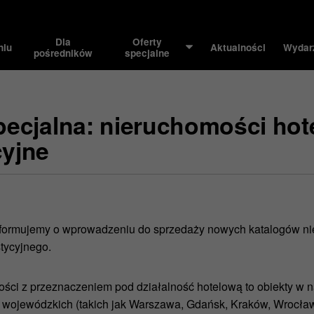
Dla
Oferty
niu
Aktualności
Wydar
pośredników
specjalne
pecjalna: nieruchomości hot
cyjne
nformujemy o wprowadzeniu do sprzedaży nowych katalogów ni
tycyjnego.
ści z przeznaczeniem pod działalność hotelową to obiekty w 
t wojewódzkich (takich jak Warszawa, Gdańsk, Kraków, Wrocła