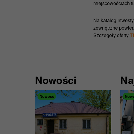
miejscowościach tu
Na katalog inwesty
zewnętrzne powier
Szczegóły oferty
T
Nowości
Na
Nowość
Now