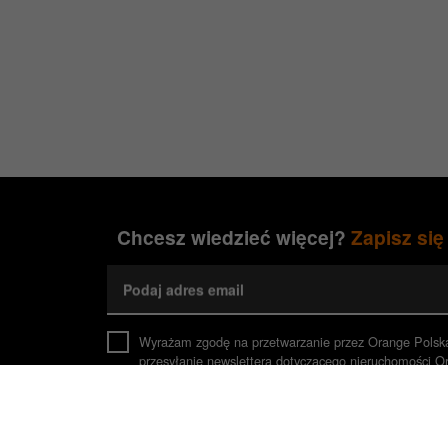
Chcesz wiedzieć więcej?
Zapisz się
Podaj adres email
Wyrażam zgodę na przetwarzanie przez Orange Polsk
przesyłanie newslettera dotyczącego nieruchomości O
z prawem wykorzystania danych do czasu cofnięcia zg
Zaznacz, jeśli jesteś Agentem Pośrednictwa
*Pola wymagane