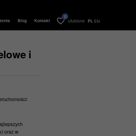
0
zenia
Blog
Kontakt
Ulubione
PL
EN
elowe i
eruchomości:
najlepszych
w) oraz w