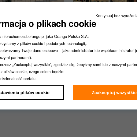
kie Mazowieckie
Świebodzice
Kontynuuj bez wyrażan
rmacja o plikach cookie
Rynek Piłsudskiego 57
ul. Świdnicka 8
etto:
2,000,000 PLN
Cena netto:
790,000 PLN
*
e nieruchomosci.orange.pl jako Orange Polska S.A:
2
rzchnia budynków:
677 m
Cena promocyjna netto:
rzystamy z plików cookie i podobnych technologii,.
2
rzchnia gruntów:
1414 m
670,000 PLN
zetwarzamy Twoje dane osobowe – jako administrator lub współadministrator (
Powierzchnia budynków:
880
szymi partnerami).
Powierzchnia gruntów:
913 
ierzesz „Zaakceptuj wszystkie”, zgodzisz się, żebyśmy sami lub z naszymi part
i z plików cookie, czego celem będzie:
Najniższa cena sprzed 30 dni przed
*
nkcjonalność portalu,
wprowadzeniem obniżki.
alityka,
stawienia plików cookie
Zaakceptuj wszystkie
rketing,
rsonalizacja.
ierzesz „Ustawienia plików cookie”, możesz wybrać, z którego rodzaju plików b
zystać.
pliki cookies możesz zawsze wycofać w ustawieniach Twojej przeglądarki.
ie to na ocenę, czy przed wycofaniem zgody korzystaliśmy z plików cookie zgo